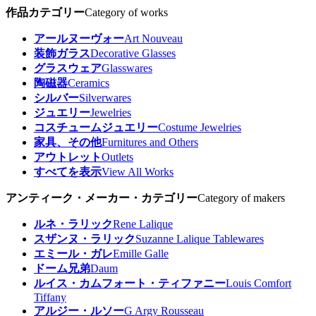
作品カテゴリー
Category of works
アールヌーヴォー
Art Nouveau
装飾ガラス
Decorative Glasses
グラスウェア
Glasswares
陶磁器
Ceramics
シルバー
Silverwares
ジュエリー
Jewelries
コスチュームジュエリー
Costume Jewelries
家具、その他
Furnitures and Others
アウトレット
Outlets
すべてを表示
View All Works
アンティーク・メーカー・カテゴリー
Category of makers
ルネ・ラリック
Rene Lalique
スザンヌ・ラリック
Suzanne Lalique Tablewares
エミール・ガレ
Emille Galle
ドーム兄弟
Daum
ルイス・カムフォート・ティファニー
Louis Comfort
Tiffany
アルジー・ルソー
G Argy Rousseau