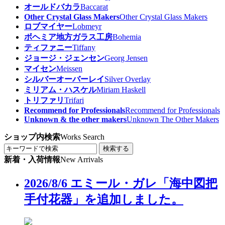
オールドバカラ
Baccarat
Other Crystal Glass Makers
Other Crystal Glass Makers
ロブマイヤー
Lobmeyr
ボヘミア地方ガラス工房
Bohemia
ティファニー
Tiffany
ジョージ・ジェンセン
Georg Jensen
マイセン
Meissen
シルバーオーバーレイ
Silver Overlay
ミリアム・ハスケル
Miriam Haskell
トリファリ
Trifari
Recommend for Professionals
Recommend for Professionals
Unknown & the other makers
Unknown The Other Makers
ショップ内検索
Works Search
検索する
新着・入荷情報
New Arrivals
2026/8/6 エミール・ガレ「海中図把
手付花器」を追加しました。