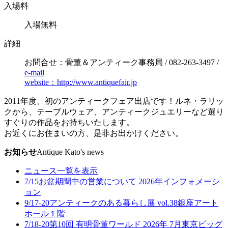
入場料
入場無料
詳細
お問合せ：骨董＆アンティーク事務局 / 082-263-3497 /
e-mail
website：http://www.antiquefair.jp
2011年度、初のアンティークフェア出店です！ルネ・ラリッ
クから、テーブルウェア、アンティークジュエリーなど選り
すぐりの作品をお持ちいたします。
お近くにお住まいの方、是非お出かけください。
お知らせ
Antique Kato's news
ニュース一覧を表示
7/15
お盆期間中の営業について 2026年
インフォメーシ
ョン
9/17-20
アンティークのある暮らし展 vol.38
銀座アート
ホール１階
7/18-20
第10回 有明骨董ワールド 2026年 7月
東京ビッグ