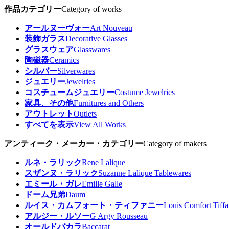
作品カテゴリー
Category of works
アールヌーヴォー
Art Nouveau
装飾ガラス
Decorative Glasses
グラスウェア
Glasswares
陶磁器
Ceramics
シルバー
Silverwares
ジュエリー
Jewelries
コスチュームジュエリー
Costume Jewelries
家具、その他
Furnitures and Others
アウトレット
Outlets
すべてを表示
View All Works
アンティーク・メーカー・カテゴリー
Category of makers
ルネ・ラリック
Rene Lalique
スザンヌ・ラリック
Suzanne Lalique Tablewares
エミール・ガレ
Emille Galle
ドーム兄弟
Daum
ルイス・カムフォート・ティファニー
Louis Comfort Tiff
アルジー・ルソー
G Argy Rousseau
オールドバカラ
Baccarat