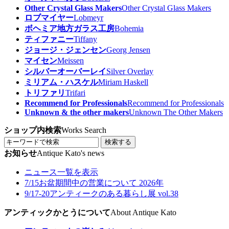
Other Crystal Glass Makers
Other Crystal Glass Makers
ロブマイヤー
Lobmeyr
ボヘミア地方ガラス工房
Bohemia
ティファニー
Tiffany
ジョージ・ジェンセン
Georg Jensen
マイセン
Meissen
シルバーオーバーレイ
Silver Overlay
ミリアム・ハスケル
Miriam Haskell
トリファリ
Trifari
Recommend for Professionals
Recommend for Professionals
Unknown & the other makers
Unknown The Other Makers
ショップ内検索
Works Search
検索する
お知らせ
Antique Kato's news
ニュース一覧を表示
7/15
お盆期間中の営業について 2026年
9/17-20
アンティークのある暮らし展 vol.38
アンティックかとうについて
About Antique Kato