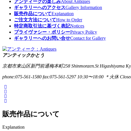
アンティークの楽しみ
About Antiques
ギャラリーへのアクセス
Gallery Information
販売作品について
Explanation
ご注文方法について
How to Order
特定商取引法に基づく表記
Notices
プライヴァシー・ポリシー
Privacy Policy
ギャラリーへのお問い合せ
Contact for Gallery
アンティックかとう
京都市東山区新門前通梅本町258
Shinmonzen.St Higashiyama Ky
phone:075-561-1580
fax:075-561-5297
10:30〜18:00 ＊火休 Closed
販売作品について
Explanation