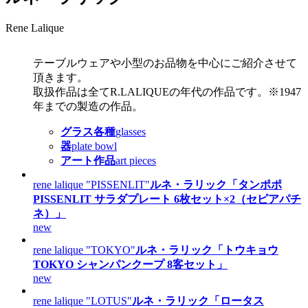
Rene Lalique
テーブルウェアや小型のお品物を中心にご紹介させて
頂きます。
取扱作品は全てR.LALIQUEの年代の作品です。※1947
年までの製造の作品。
グラス各種
glasses
器
plate bowl
アート作品
art pieces
rene lalique "PISSENLIT"
ルネ・ラリック「タンポポ
PISSENLIT サラダプレート 6枚セット×2（セピアパチ
ネ）」
new
rene lalique "TOKYO"
ルネ・ラリック「トウキョウ
TOKYO シャンパンクープ 8客セット」
new
rene lalique "LOTUS"
ルネ・ラリック「ロータス