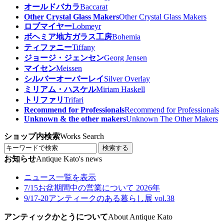
オールドバカラ
Baccarat
Other Crystal Glass Makers
Other Crystal Glass Makers
ロブマイヤー
Lobmeyr
ボヘミア地方ガラス工房
Bohemia
ティファニー
Tiffany
ジョージ・ジェンセン
Georg Jensen
マイセン
Meissen
シルバーオーバーレイ
Silver Overlay
ミリアム・ハスケル
Miriam Haskell
トリファリ
Trifari
Recommend for Professionals
Recommend for Professionals
Unknown & the other makers
Unknown The Other Makers
ショップ内検索
Works Search
検索する
お知らせ
Antique Kato's news
ニュース一覧を表示
7/15
お盆期間中の営業について 2026年
9/17-20
アンティークのある暮らし展 vol.38
アンティックかとうについて
About Antique Kato