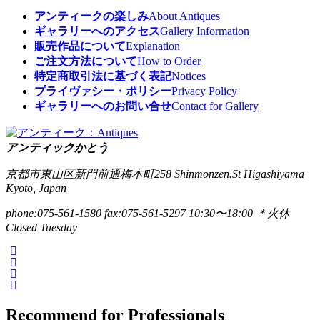
アンティークの楽しみ
About Antiques
ギャラリーへのアクセス
Gallery Information
販売作品について
Explanation
ご注文方法について
How to Order
特定商取引法に基づく表記
Notices
プライヴァシー・ポリシー
Privacy Policy
ギャラリーへのお問い合せ
Contact for Gallery
アンティックかとう
京都市東山区新門前通梅本町258
Shinmonzen.St Higashiyama
Kyoto, Japan
phone:075-561-1580
fax:075-561-5297
10:30〜18:00 ＊火休
Closed Tuesday
Recommend for Professionals