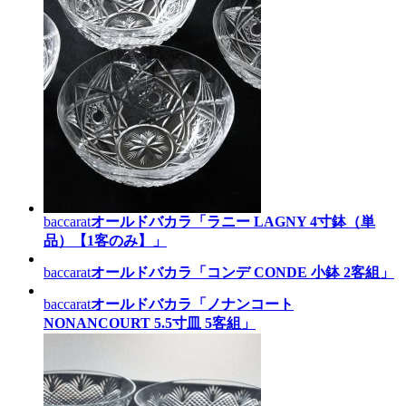
baccarat
オールドバカラ「ラニー LAGNY 4寸鉢（単
品）【1客のみ】」
baccarat
オールドバカラ「コンデ CONDE 小鉢 2客組」
baccarat
オールドバカラ「ノナンコート
NONANCOURT 5.5寸皿 5客組」