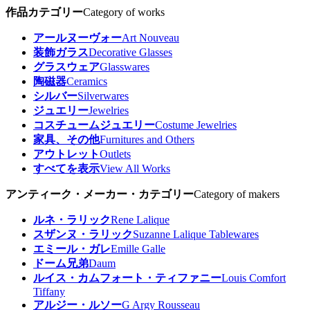
作品カテゴリー
Category of works
アールヌーヴォー
Art Nouveau
装飾ガラス
Decorative Glasses
グラスウェア
Glasswares
陶磁器
Ceramics
シルバー
Silverwares
ジュエリー
Jewelries
コスチュームジュエリー
Costume Jewelries
家具、その他
Furnitures and Others
アウトレット
Outlets
すべてを表示
View All Works
アンティーク・メーカー・カテゴリー
Category of makers
ルネ・ラリック
Rene Lalique
スザンヌ・ラリック
Suzanne Lalique Tablewares
エミール・ガレ
Emille Galle
ドーム兄弟
Daum
ルイス・カムフォート・ティファニー
Louis Comfort
Tiffany
アルジー・ルソー
G Argy Rousseau