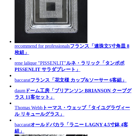
recommend for professionals
フランス「連珠文5寸角皿 8
枚組」
rene lalique "PISSENLIT"
ルネ・ラリック「タンポポ
PISSENLIT サラダプレート」
baccarat
フランス「花文様 カップ&ソーサー 6客組」
daum
ドーム工房「ブリアンソン BRIANSON クープグ
ラス 11客セット」
Thomas Webb
トーマス・ウェッブ「タイユグラヴィー
ル リキュールグラス」
baccarat
オールドバカラ「ラニー LAGNY 4.5寸鉢 4客
組」