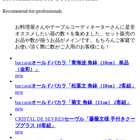
Recommend-for-professionals
お料理屋さんやテーブルコーディネーターさんに是非
オススメしたい器の数々を集めました。セット販売の
お品や数が揃うお品がメインです。もちろんご家庭で
お使い頂く際に数がご入用のお客様にも！
baccarat
オールドバカラ「青海波 角鉢（10㎝） 単品
（金彩）」
new
baccarat
オールドバカラ「松葉文 角鉢（10㎝） 2客組」
new
baccarat
オールドバカラ「菊文 角鉢（11㎝） 2客組」
new
CRISTAL DE SEVRES
セーヴル「薔薇文様 手付きクー
プグラス 10客組」
new