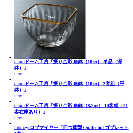
daum
ドーム工房「振り金彩 角鉢（10㎝） 単品（深
鉢）」
new
daum
ドーム工房「振り金彩 角鉢（10㎝） 2客組（平
鉢）」
new
daum
ドーム工房「振り金彩 角鉢（8.5㎝） 10客組（21
客在庫あり）」
new
lobmeyr
ロブマイヤー「四つ葉型 Quatrefoil ゴブレット