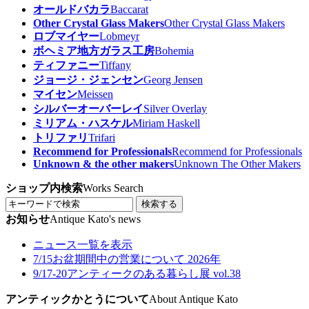
オールドバカラ
Baccarat
Other Crystal Glass Makers
Other Crystal Glass Makers
ロブマイヤー
Lobmeyr
ボヘミア地方ガラス工房
Bohemia
ティファニー
Tiffany
ジョージ・ジェンセン
Georg Jensen
マイセン
Meissen
シルバーオーバーレイ
Silver Overlay
ミリアム・ハスケル
Miriam Haskell
トリファリ
Trifari
Recommend for Professionals
Recommend for Professionals
Unknown & the other makers
Unknown The Other Makers
ショップ内検索
Works Search
検索する
お知らせ
Antique Kato's news
ニュース一覧を表示
7/15
お盆期間中の営業について 2026年
9/17-20
アンティークのある暮らし展 vol.38
アンティックかとうについて
About Antique Kato