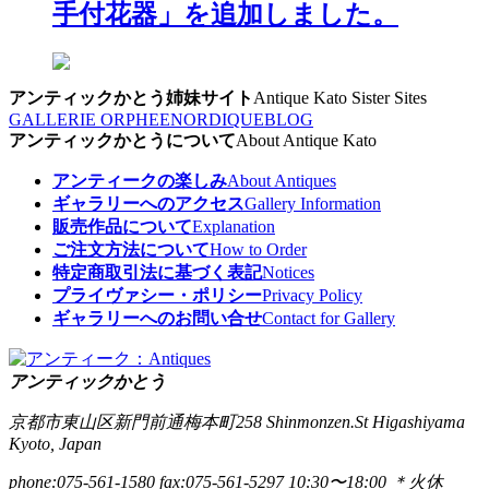
手付花器」を追加しました。
アンティックかとう姉妹サイト
Antique Kato Sister Sites
GALLERIE ORPHEE
NORDIQUE
BLOG
アンティックかとうについて
About Antique Kato
アンティークの楽しみ
About Antiques
ギャラリーへのアクセス
Gallery Information
販売作品について
Explanation
ご注文方法について
How to Order
特定商取引法に基づく表記
Notices
プライヴァシー・ポリシー
Privacy Policy
ギャラリーへのお問い合せ
Contact for Gallery
アンティックかとう
京都市東山区新門前通梅本町258
Shinmonzen.St Higashiyama
Kyoto, Japan
phone:075-561-1580
fax:075-561-5297
10:30〜18:00 ＊火休