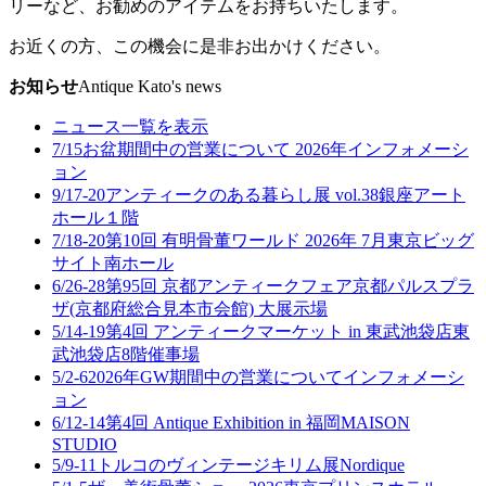
リーなど、お勧めのアイテムをお持ちいたします。
お近くの方、この機会に是非お出かけください。
お知らせ
Antique Kato's news
ニュース一覧を表示
7/15
お盆期間中の営業について 2026年
インフォメーシ
ョン
9/17-20
アンティークのある暮らし展 vol.38
銀座アート
ホール１階
7/18-20
第10回 有明骨董ワールド 2026年 7月
東京ビッグ
サイト南ホール
6/26-28
第95回 京都アンティークフェア
京都パルスプラ
ザ(京都府総合見本市会館) 大展示場
5/14-19
第4回 アンティークマーケット in 東武池袋店
東
武池袋店8階催事場
5/2-6
2026年GW期間中の営業について
インフォメーシ
ョン
6/12-14
第4回 Antique Exhibition in 福岡
MAISON
STUDIO
5/9-11
トルコのヴィンテージキリム展
Nordique