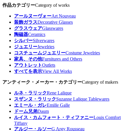
作品カテゴリー
Category of works
アールヌーヴォー
Art Nouveau
装飾ガラス
Decorative Glasses
グラスウェア
Glasswares
陶磁器
Ceramics
シルバー
Silverwares
ジュエリー
Jewelries
コスチュームジュエリー
Costume Jewelries
家具、その他
Furnitures and Others
アウトレット
Outlets
すべてを表示
View All Works
アンティーク・メーカー・カテゴリー
Category of makers
ルネ・ラリック
Rene Lalique
スザンヌ・ラリック
Suzanne Lalique Tablewares
エミール・ガレ
Emille Galle
ドーム兄弟
Daum
ルイス・カムフォート・ティファニー
Louis Comfort
Tiffany
アルジー・ルソー
G Argy Rousseau