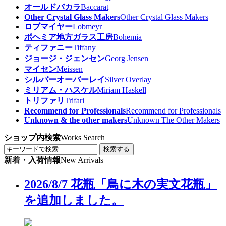
オールドバカラ
Baccarat
Other Crystal Glass Makers
Other Crystal Glass Makers
ロブマイヤー
Lobmeyr
ボヘミア地方ガラス工房
Bohemia
ティファニー
Tiffany
ジョージ・ジェンセン
Georg Jensen
マイセン
Meissen
シルバーオーバーレイ
Silver Overlay
ミリアム・ハスケル
Miriam Haskell
トリファリ
Trifari
Recommend for Professionals
Recommend for Professionals
Unknown & the other makers
Unknown The Other Makers
ショップ内検索
Works Search
検索する
新着・入荷情報
New Arrivals
2026/8/7 花瓶「鳥に木の実文花瓶」
を追加しました。