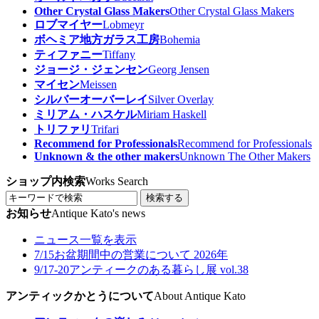
Other Crystal Glass Makers
Other Crystal Glass Makers
ロブマイヤー
Lobmeyr
ボヘミア地方ガラス工房
Bohemia
ティファニー
Tiffany
ジョージ・ジェンセン
Georg Jensen
マイセン
Meissen
シルバーオーバーレイ
Silver Overlay
ミリアム・ハスケル
Miriam Haskell
トリファリ
Trifari
Recommend for Professionals
Recommend for Professionals
Unknown & the other makers
Unknown The Other Makers
ショップ内検索
Works Search
検索する
お知らせ
Antique Kato's news
ニュース一覧を表示
7/15
お盆期間中の営業について 2026年
9/17-20
アンティークのある暮らし展 vol.38
アンティックかとうについて
About Antique Kato