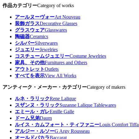
作品カテゴリー
Category of works
アールヌーヴォー
Art Nouveau
装飾ガラス
Decorative Glasses
グラスウェア
Glasswares
陶磁器
Ceramics
シルバー
Silverwares
ジュエリー
Jewelries
コスチュームジュエリー
Costume Jewelries
家具、その他
Furnitures and Others
アウトレット
Outlets
すべてを表示
View All Works
アンティーク・メーカー・カテゴリー
Category of makers
ルネ・ラリック
Rene Lalique
スザンヌ・ラリック
Suzanne Lalique Tablewares
エミール・ガレ
Emille Galle
ドーム兄弟
Daum
ルイス・カムフォート・ティファニー
Louis Comfort Tiff
アルジー・ルソー
G Argy Rousseau
オールドバカラ
Baccarat