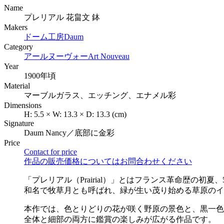
Name
プレリアル 花畠文 鉢
Makers
ドーム工房
Daum
Category
アールヌーヴォー
Art Nouveau
Year
1900年頃
Material
マーブルガラス、エッチング、エナメル彩
Dimensions
H:
5.5
×
W:
13.3
×
D:
13.3
(cm)
Signature
Daum Nancy／底部に金彩
Price
Contact for price
作品の販売価格についてはお問合わせください
「プレリアル（Prairial）」とはフランス革命歴の初夏
和名で牧草月とも呼ばれ、緑が生い茂り始める草原のイ
本作では、色とりどりの花が咲く野原の景色と、黒一色
全体と細部の両方に鑑賞の楽しみが広がる作品です。