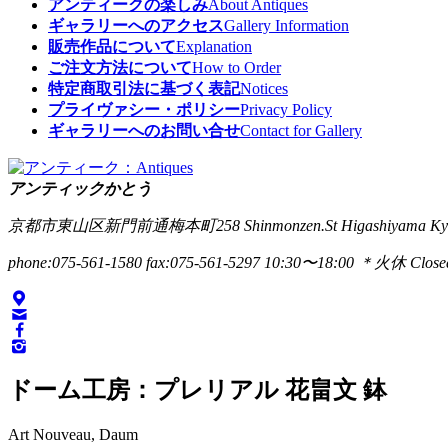
アンティークの楽しみ
About Antiques
ギャラリーへのアクセス
Gallery Information
販売作品について
Explanation
ご注文方法について
How to Order
特定商取引法に基づく表記
Notices
プライヴァシー・ポリシー
Privacy Policy
ギャラリーへのお問い合せ
Contact for Gallery
アンティックかとう
京都市東山区新門前通梅本町258
Shinmonzen.St Higashiyama Ky
phone:075-561-1580
fax:075-561-5297
10:30〜18:00 ＊火休 Closed
ドーム工房：プレリアル 花畠文 鉢
Art Nouveau, Daum