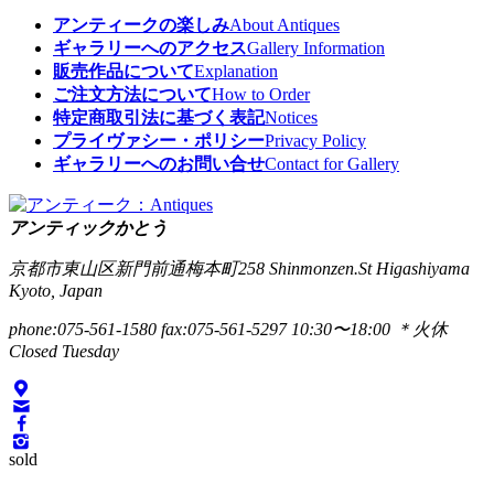
アンティークの楽しみ
About Antiques
ギャラリーへのアクセス
Gallery Information
販売作品について
Explanation
ご注文方法について
How to Order
特定商取引法に基づく表記
Notices
プライヴァシー・ポリシー
Privacy Policy
ギャラリーへのお問い合せ
Contact for Gallery
アンティックかとう
京都市東山区新門前通梅本町258
Shinmonzen.St Higashiyama
Kyoto, Japan
phone:075-561-1580
fax:075-561-5297
10:30〜18:00 ＊火休
Closed Tuesday
sold