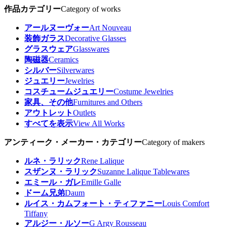
作品カテゴリー
Category of works
アールヌーヴォー
Art Nouveau
装飾ガラス
Decorative Glasses
グラスウェア
Glasswares
陶磁器
Ceramics
シルバー
Silverwares
ジュエリー
Jewelries
コスチュームジュエリー
Costume Jewelries
家具、その他
Furnitures and Others
アウトレット
Outlets
すべてを表示
View All Works
アンティーク・メーカー・カテゴリー
Category of makers
ルネ・ラリック
Rene Lalique
スザンヌ・ラリック
Suzanne Lalique Tablewares
エミール・ガレ
Emille Galle
ドーム兄弟
Daum
ルイス・カムフォート・ティファニー
Louis Comfort
Tiffany
アルジー・ルソー
G Argy Rousseau