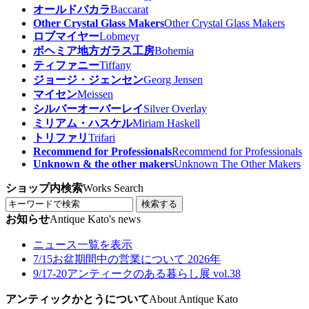
オールドバカラ
Baccarat
Other Crystal Glass Makers
Other Crystal Glass Makers
ロブマイヤー
Lobmeyr
ボヘミア地方ガラス工房
Bohemia
ティファニー
Tiffany
ジョージ・ジェンセン
Georg Jensen
マイセン
Meissen
シルバーオーバーレイ
Silver Overlay
ミリアム・ハスケル
Miriam Haskell
トリファリ
Trifari
Recommend for Professionals
Recommend for Professionals
Unknown & the other makers
Unknown The Other Makers
ショップ内検索
Works Search
検索する
お知らせ
Antique Kato's news
ニュース一覧を表示
7/15
お盆期間中の営業について 2026年
9/17-20
アンティークのある暮らし展 vol.38
アンティックかとうについて
About Antique Kato