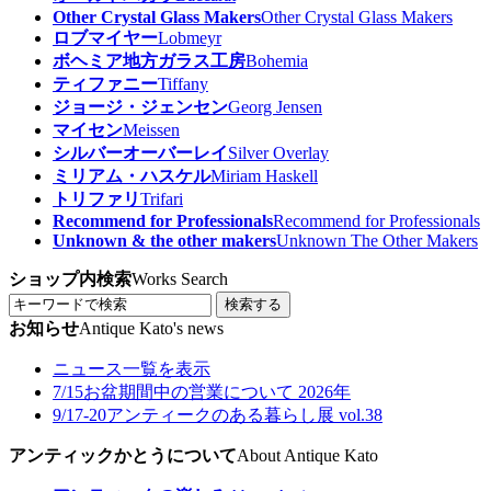
Other Crystal Glass Makers
Other Crystal Glass Makers
ロブマイヤー
Lobmeyr
ボヘミア地方ガラス工房
Bohemia
ティファニー
Tiffany
ジョージ・ジェンセン
Georg Jensen
マイセン
Meissen
シルバーオーバーレイ
Silver Overlay
ミリアム・ハスケル
Miriam Haskell
トリファリ
Trifari
Recommend for Professionals
Recommend for Professionals
Unknown & the other makers
Unknown The Other Makers
ショップ内検索
Works Search
検索する
お知らせ
Antique Kato's news
ニュース一覧を表示
7/15
お盆期間中の営業について 2026年
9/17-20
アンティークのある暮らし展 vol.38
アンティックかとうについて
About Antique Kato