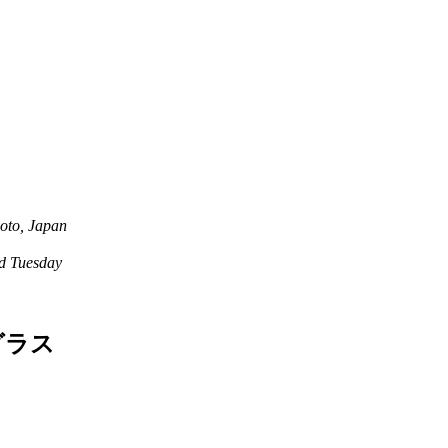
oto, Japan
 Tuesday
グラス