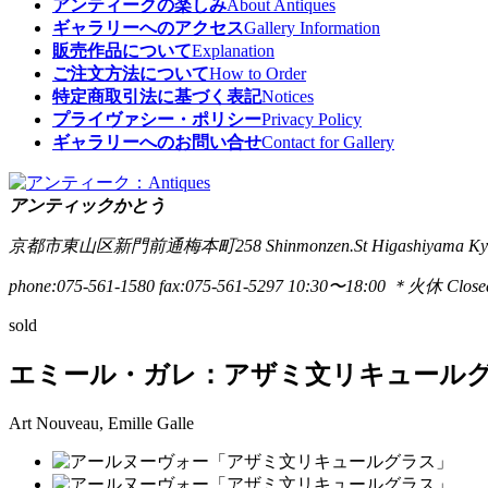
アンティークの楽しみ
About Antiques
ギャラリーへのアクセス
Gallery Information
販売作品について
Explanation
ご注文方法について
How to Order
特定商取引法に基づく表記
Notices
プライヴァシー・ポリシー
Privacy Policy
ギャラリーへのお問い合せ
Contact for Gallery
アンティックかとう
京都市東山区新門前通梅本町258
Shinmonzen.St Higashiyama Ky
phone:075-561-1580
fax:075-561-5297
10:30〜18:00 ＊火休 Closed
sold
エミール・ガレ：アザミ文リキュール
Art Nouveau, Emille Galle