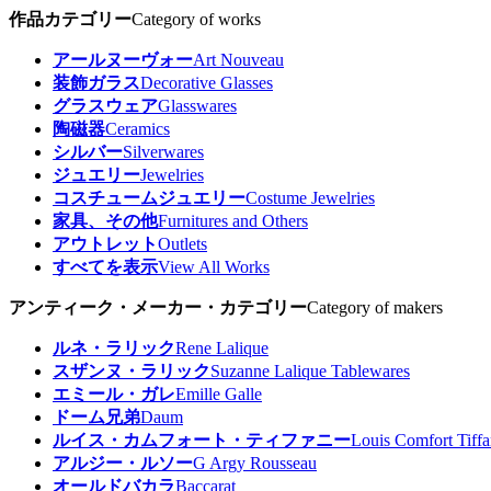
作品カテゴリー
Category of works
アールヌーヴォー
Art Nouveau
装飾ガラス
Decorative Glasses
グラスウェア
Glasswares
陶磁器
Ceramics
シルバー
Silverwares
ジュエリー
Jewelries
コスチュームジュエリー
Costume Jewelries
家具、その他
Furnitures and Others
アウトレット
Outlets
すべてを表示
View All Works
アンティーク・メーカー・カテゴリー
Category of makers
ルネ・ラリック
Rene Lalique
スザンヌ・ラリック
Suzanne Lalique Tablewares
エミール・ガレ
Emille Galle
ドーム兄弟
Daum
ルイス・カムフォート・ティファニー
Louis Comfort Tiff
アルジー・ルソー
G Argy Rousseau
オールドバカラ
Baccarat