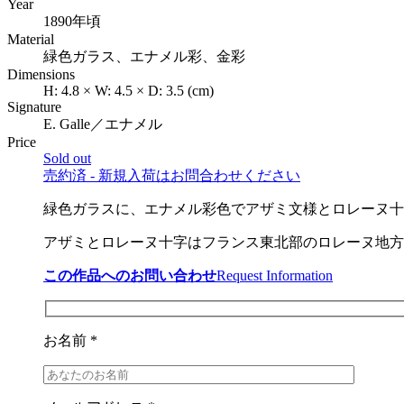
Year
1890年頃
Material
緑色ガラス、エナメル彩、金彩
Dimensions
H:
4.8
×
W:
4.5
×
D:
3.5
(cm)
Signature
E. Galle／エナメル
Price
Sold out
売約済 - 新規入荷はお問合わせください
緑色ガラスに、エナメル彩色でアザミ文様とロレーヌ十
アザミとロレーヌ十字は
フランス東北部のロレーヌ地方
この作品へのお問い合わせ
Request Information
お名前 *