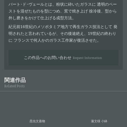
パート･ド･ヴェールとは、粉状に砕いたガラスに 透明のペー
ストを混ぜたものを型につめ、窯で焼き上げ 徐冷後、型から
外し磨きをかけて仕上げる成型方法。
紀元前16世紀のメソポタミア地方で再生ガラス技法として 発
明されたと言われているが、その後途絶え、19世紀の終わり
に フランスで何人かのガラス工作家が復活させた。
この作品へのお問い合わせ
Request Information
関連作品
Related Posts
昆虫文蓋物
蓮文様 小鉢