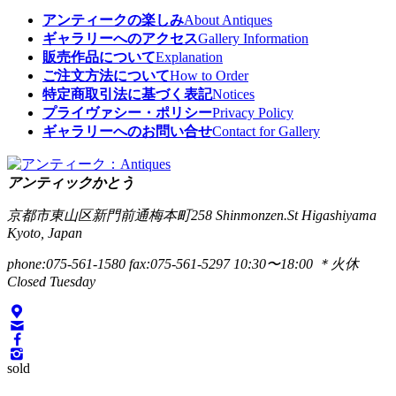
アンティークの楽しみ
About Antiques
ギャラリーへのアクセス
Gallery Information
販売作品について
Explanation
ご注文方法について
How to Order
特定商取引法に基づく表記
Notices
プライヴァシー・ポリシー
Privacy Policy
ギャラリーへのお問い合せ
Contact for Gallery
アンティックかとう
京都市東山区新門前通梅本町258
Shinmonzen.St Higashiyama
Kyoto, Japan
phone:075-561-1580
fax:075-561-5297
10:30〜18:00 ＊火休
Closed Tuesday
sold