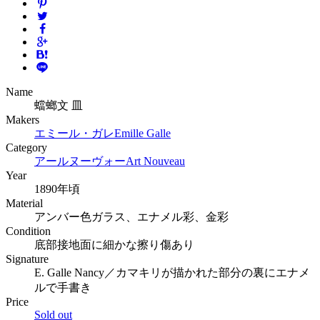
Name
蟷螂文 皿
Makers
エミール・ガレ
Emille Galle
Category
アールヌーヴォー
Art Nouveau
Year
1890年頃
Material
アンバー色ガラス、エナメル彩、金彩
Condition
底部接地面に細かな擦り傷あり
Signature
E. Galle Nancy／カマキリが描かれた部分の裏にエナメ
ルで手書き
Price
Sold out