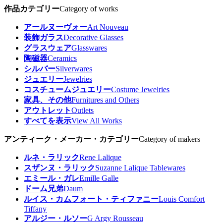
作品カテゴリー
Category of works
アールヌーヴォー
Art Nouveau
装飾ガラス
Decorative Glasses
グラスウェア
Glasswares
陶磁器
Ceramics
シルバー
Silverwares
ジュエリー
Jewelries
コスチュームジュエリー
Costume Jewelries
家具、その他
Furnitures and Others
アウトレット
Outlets
すべてを表示
View All Works
アンティーク・メーカー・カテゴリー
Category of makers
ルネ・ラリック
Rene Lalique
スザンヌ・ラリック
Suzanne Lalique Tablewares
エミール・ガレ
Emille Galle
ドーム兄弟
Daum
ルイス・カムフォート・ティファニー
Louis Comfort
Tiffany
アルジー・ルソー
G Argy Rousseau