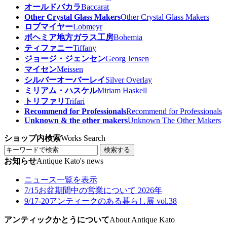
オールドバカラ
Baccarat
Other Crystal Glass Makers
Other Crystal Glass Makers
ロブマイヤー
Lobmeyr
ボヘミア地方ガラス工房
Bohemia
ティファニー
Tiffany
ジョージ・ジェンセン
Georg Jensen
マイセン
Meissen
シルバーオーバーレイ
Silver Overlay
ミリアム・ハスケル
Miriam Haskell
トリファリ
Trifari
Recommend for Professionals
Recommend for Professionals
Unknown & the other makers
Unknown The Other Makers
ショップ内検索
Works Search
検索する
お知らせ
Antique Kato's news
ニュース一覧を表示
7/15
お盆期間中の営業について 2026年
9/17-20
アンティークのある暮らし展 vol.38
アンティックかとうについて
About Antique Kato