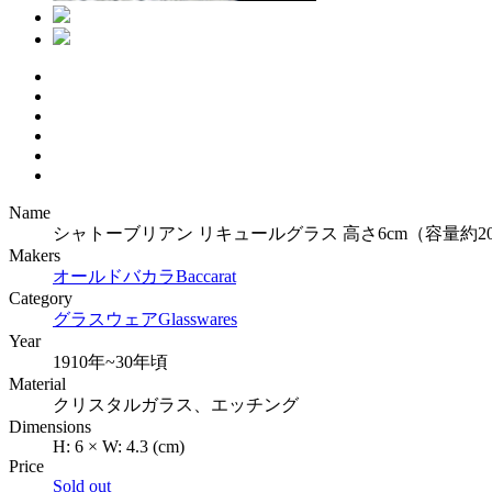
Name
シャトーブリアン リキュールグラス 高さ6cm（容量約20
Makers
オールドバカラ
Baccarat
Category
グラスウェア
Glasswares
Year
1910年~30年頃
Material
クリスタルガラス、エッチング
Dimensions
H:
6
×
W:
4.3
(cm)
Price
Sold out