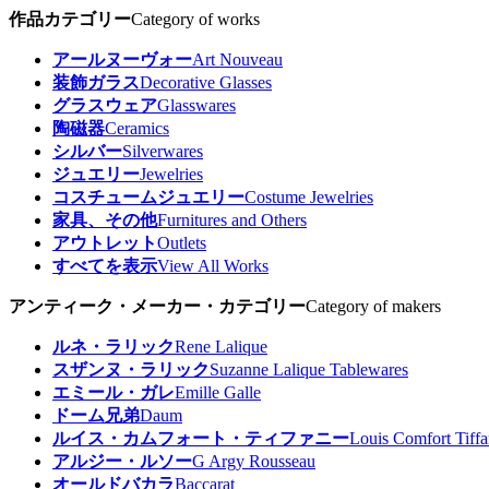
作品カテゴリー
Category of works
アールヌーヴォー
Art Nouveau
装飾ガラス
Decorative Glasses
グラスウェア
Glasswares
陶磁器
Ceramics
シルバー
Silverwares
ジュエリー
Jewelries
コスチュームジュエリー
Costume Jewelries
家具、その他
Furnitures and Others
アウトレット
Outlets
すべてを表示
View All Works
アンティーク・メーカー・カテゴリー
Category of makers
ルネ・ラリック
Rene Lalique
スザンヌ・ラリック
Suzanne Lalique Tablewares
エミール・ガレ
Emille Galle
ドーム兄弟
Daum
ルイス・カムフォート・ティファニー
Louis Comfort Tiff
アルジー・ルソー
G Argy Rousseau
オールドバカラ
Baccarat