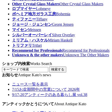
Other Crystal Glass Makers
Other Crystal Glass Makers
ロブマイヤー
Lobmeyr
ボヘミア地方ガラス工房
Bohemia
ティファニー
Tiffany
ジョージ・ジェンセン
Georg Jensen
マイセン
Meissen
シルバーオーバーレイ
Silver Overlay
ミリアム・ハスケル
Miriam Haskell
トリファリ
Trifari
Recommend for Professionals
Recommend for Professionals
Unknown & the other makers
Unknown The Other Makers
ショップ内検索
Works Search
検索する
お知らせ
Antique Kato's news
ニュース一覧を表示
7/15
お盆期間中の営業について 2026年
9/17-20
アンティークのある暮らし展 vol.38
アンティックかとうについて
About Antique Kato