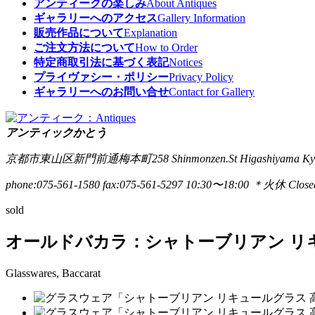
アンティークの楽しみ
About Antiques
ギャラリーへのアクセス
Gallery Information
販売作品について
Explanation
ご注文方法について
How to Order
特定商取引法に基づく表記
Notices
プライヴァシー・ポリシー
Privacy Policy
ギャラリーへのお問い合せ
Contact for Gallery
アンティックかとう
京都市東山区新門前通梅本町258
Shinmonzen.St Higashiyama Ky
phone:075-561-1580
fax:075-561-5297
10:30〜18:00 ＊火休 Closed
sold
オールドバカラ：シャトーブリアン リキュ
Glasswares, Baccarat