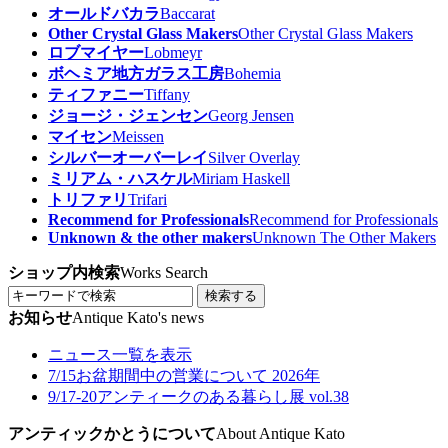
オールドバカラ
Baccarat
Other Crystal Glass Makers
Other Crystal Glass Makers
ロブマイヤー
Lobmeyr
ボヘミア地方ガラス工房
Bohemia
ティファニー
Tiffany
ジョージ・ジェンセン
Georg Jensen
マイセン
Meissen
シルバーオーバーレイ
Silver Overlay
ミリアム・ハスケル
Miriam Haskell
トリファリ
Trifari
Recommend for Professionals
Recommend for Professionals
Unknown & the other makers
Unknown The Other Makers
ショップ内検索
Works Search
検索する
お知らせ
Antique Kato's news
ニュース一覧を表示
7/15
お盆期間中の営業について 2026年
9/17-20
アンティークのある暮らし展 vol.38
アンティックかとうについて
About Antique Kato