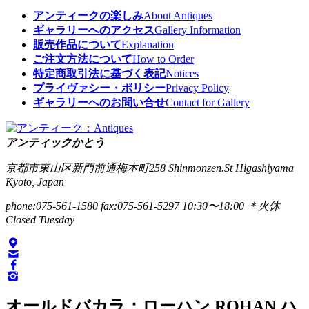
アンティークの楽しみ
About Antiques
ギャラリーへのアクセス
Gallery Information
販売作品について
Explanation
ご注文方法について
How to Order
特定商取引法に基づく表記
Notices
プライヴァシー・ポリシー
Privacy Policy
ギャラリーへのお問い合せ
Contact for Gallery
アンティックかとう
京都市東山区新門前通梅本町258
Shinmonzen.St Higashiyama
Kyoto, Japan
phone:075-561-1580
fax:075-561-5297
10:30〜18:00 ＊火休
Closed Tuesday
オールドバカラ：ローハン ROHAN ハ