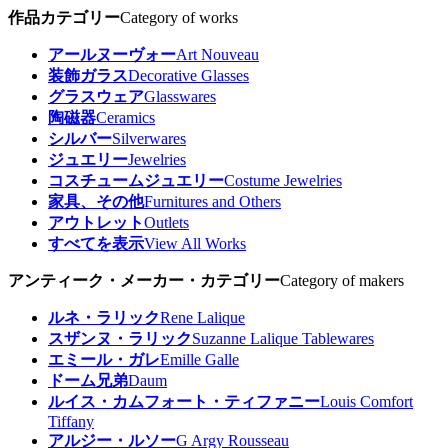
作品カテゴリー
Category of works
アールヌーヴォー
Art Nouveau
装飾ガラス
Decorative Glasses
グラスウェア
Glasswares
陶磁器
Ceramics
シルバー
Silverwares
ジュエリー
Jewelries
コスチュームジュエリー
Costume Jewelries
家具、その他
Furnitures and Others
アウトレット
Outlets
すべてを表示
View All Works
アンティーク・メーカー・カテゴリー
Category of makers
ルネ・ラリック
Rene Lalique
スザンヌ・ラリック
Suzanne Lalique Tablewares
エミール・ガレ
Emille Galle
ドーム兄弟
Daum
ルイス・カムフォート・ティファニー
Louis Comfort
Tiffany
アルジー・ルソー
G Argy Rousseau