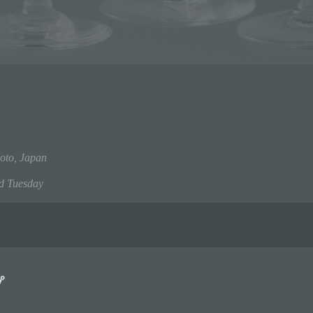
oto, Japan
 Tuesday
プ