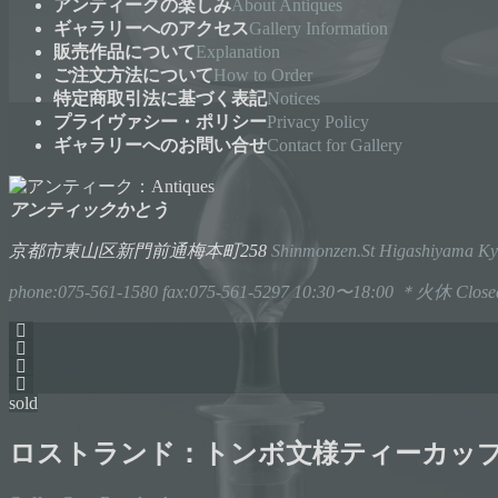
アンティークの楽しみ
About Antiques
ギャラリーへのアクセス
Gallery Information
販売作品について
Explanation
ご注文方法について
How to Order
特定商取引法に基づく表記
Notices
プライヴァシー・ポリシー
Privacy Policy
ギャラリーへのお問い合せ
Contact for Gallery
アンティックかとう
京都市東山区新門前通梅本町258
Shinmonzen.St Higashiyama Ky
phone:075-561-1580
fax:075-561-5297
10:30〜18:00 ＊火休 Closed
sold
ロストランド：トンボ文様ティーカッ