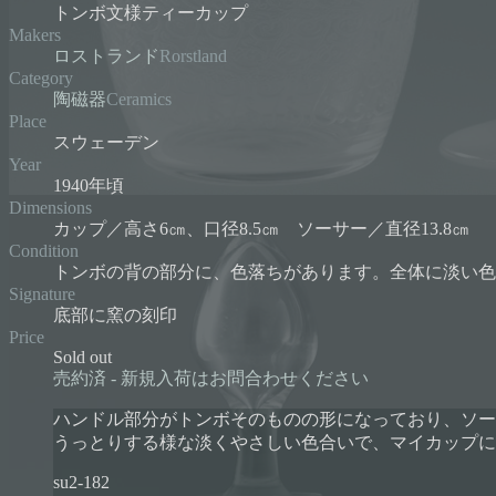
トンボ文様ティーカップ
Makers
ロストランド
Rorstland
Category
陶磁器
Ceramics
Place
スウェーデン
Year
1940年頃
Dimensions
カップ／高さ6㎝、口径8.5㎝ ソーサー／直径13.8㎝
Condition
トンボの背の部分に、色落ちがあります。全体に淡い色
Signature
底部に窯の刻印
Price
Sold out
売約済 - 新規入荷はお問合わせください
ハンドル部分がトンボそのものの形になっており、ソー
うっとりする様な淡くやさしい色合いで、マイカップに
su2-182