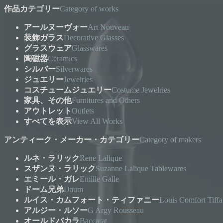
作品カテゴリー
Category of works
アールヌーヴォー
Art Nouveau
装飾ガラス
Decorative Glasses
グラスウェア
Glasswares
陶磁器
Ceramics
シルバー
Silverwares
ジュエリー
Jewelries
コスチュームジュエリー
Costume Jewelries
家具、その他
Furnitures and Others
アウトレット
Outlets
すべてを表示
View All Works
アンティーク・メーカー・カテゴリー
Category of makers
ルネ・ラリック
Rene Lalique
スザンヌ・ラリック
Suzanne Lalique Tablewares
エミール・ガレ
Emille Galle
ドーム兄弟
Daum
ルイス・カムフォート・ティファニー
Louis Comfort Tiff
アルジー・ルソー
G Argy Rousseau
オールドバカラ
Baccarat