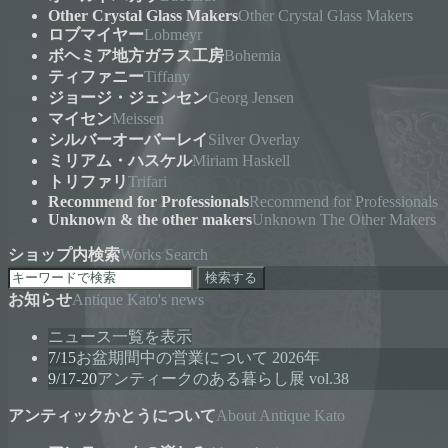
Other Crystal Glass Makers
Other Crystal Glass Makers
ロブマイヤー
Lobmeyr
ボヘミア地方ガラス工房
Bohemia
ティファニー
Tiffany
ジョージ・ジェンセン
Georg Jensen
マイセン
Meissen
シルバーオーバーレイ
Silver Overlay
ミリアム・ハスケル
Miriam Haskell
トリファリ
Trifari
Recommend for Professionals
Recommend for Professionals
Unknown & the other makers
Unknown The Other Makers
ショップ内検索
Works Search
検索する
お知らせ
Antique Kato's news
ニュース一覧を表示
7/15
お盆期間中の営業について 2026年
9/17-20
アンティークのある暮らし展 vol.38
アンティックかとうについて
About Antique Kato