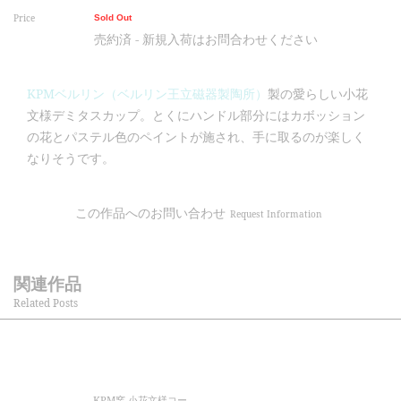
Price
Sold Out
売約済 - 新規入荷はお問合わせください
KPMベルリン（ベルリン王立磁器製陶所）
製の愛らしい小花
文様デミタスカップ。とくにハンドル部分にはカボッション
の花とパステル色のペイントが施され、手に取るのが楽しく
なりそうです。
この作品へのお問い合わせ
Request Information
関連作品
Related Posts
KPM窯 小花文様コー