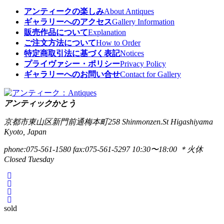
アンティークの楽しみ
About Antiques
ギャラリーへのアクセス
Gallery Information
販売作品について
Explanation
ご注文方法について
How to Order
特定商取引法に基づく表記
Notices
プライヴァシー・ポリシー
Privacy Policy
ギャラリーへのお問い合せ
Contact for Gallery
アンティックかとう
京都市東山区新門前通梅本町258
Shinmonzen.St Higashiyama
Kyoto, Japan
phone:075-561-1580
fax:075-561-5297
10:30〜18:00 ＊火休
Closed Tuesday
sold