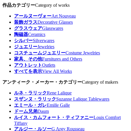
作品カテゴリー
Category of works
アールヌーヴォー
Art Nouveau
装飾ガラス
Decorative Glasses
グラスウェア
Glasswares
陶磁器
Ceramics
シルバー
Silverwares
ジュエリー
Jewelries
コスチュームジュエリー
Costume Jewelries
家具、その他
Furnitures and Others
アウトレット
Outlets
すべてを表示
View All Works
アンティーク・メーカー・カテゴリー
Category of makers
ルネ・ラリック
Rene Lalique
スザンヌ・ラリック
Suzanne Lalique Tablewares
エミール・ガレ
Emille Galle
ドーム兄弟
Daum
ルイス・カムフォート・ティファニー
Louis Comfort
Tiffany
アルジー・ルソー
G Argy Rousseau