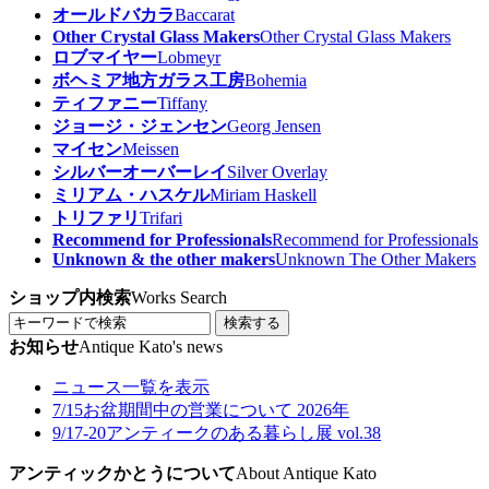
オールドバカラ
Baccarat
Other Crystal Glass Makers
Other Crystal Glass Makers
ロブマイヤー
Lobmeyr
ボヘミア地方ガラス工房
Bohemia
ティファニー
Tiffany
ジョージ・ジェンセン
Georg Jensen
マイセン
Meissen
シルバーオーバーレイ
Silver Overlay
ミリアム・ハスケル
Miriam Haskell
トリファリ
Trifari
Recommend for Professionals
Recommend for Professionals
Unknown & the other makers
Unknown The Other Makers
ショップ内検索
Works Search
検索する
お知らせ
Antique Kato's news
ニュース一覧を表示
7/15
お盆期間中の営業について 2026年
9/17-20
アンティークのある暮らし展 vol.38
アンティックかとうについて
About Antique Kato