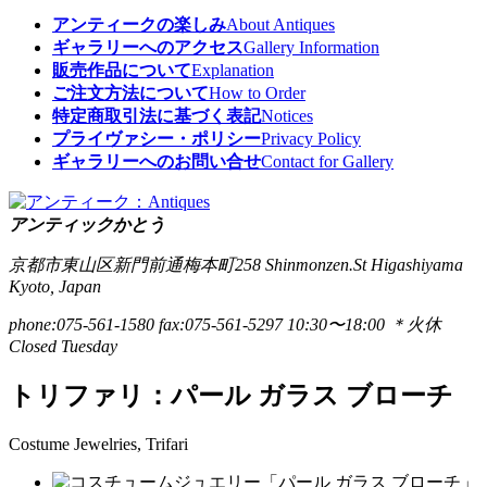
アンティークの楽しみ
About Antiques
ギャラリーへのアクセス
Gallery Information
販売作品について
Explanation
ご注文方法について
How to Order
特定商取引法に基づく表記
Notices
プライヴァシー・ポリシー
Privacy Policy
ギャラリーへのお問い合せ
Contact for Gallery
アンティックかとう
京都市東山区新門前通梅本町258
Shinmonzen.St Higashiyama
Kyoto, Japan
phone:075-561-1580
fax:075-561-5297
10:30〜18:00 ＊火休
Closed Tuesday
トリファリ：パール ガラス ブローチ
Costume Jewelries, Trifari