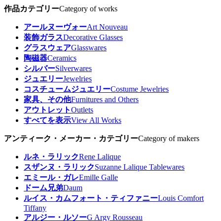
作品カテゴリー
Category of works
アールヌーヴォー
Art Nouveau
装飾ガラス
Decorative Glasses
グラスウェア
Glasswares
陶磁器
Ceramics
シルバー
Silverwares
ジュエリー
Jewelries
コスチュームジュエリー
Costume Jewelries
家具、その他
Furnitures and Others
アウトレット
Outlets
すべてを表示
View All Works
アンティーク・メーカー・カテゴリー
Category of makers
ルネ・ラリック
Rene Lalique
スザンヌ・ラリック
Suzanne Lalique Tablewares
エミール・ガレ
Emille Galle
ドーム兄弟
Daum
ルイス・カムフォート・ティファニー
Louis Comfort
Tiffany
アルジー・ルソー
G Argy Rousseau