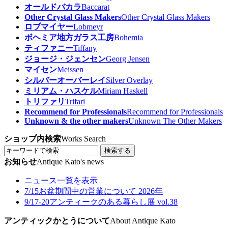
オールドバカラ
Baccarat
Other Crystal Glass Makers
Other Crystal Glass Makers
ロブマイヤー
Lobmeyr
ボヘミア地方ガラス工房
Bohemia
ティファニー
Tiffany
ジョージ・ジェンセン
Georg Jensen
マイセン
Meissen
シルバーオーバーレイ
Silver Overlay
ミリアム・ハスケル
Miriam Haskell
トリファリ
Trifari
Recommend for Professionals
Recommend for Professionals
Unknown & the other makers
Unknown The Other Makers
ショップ内検索
Works Search
検索する
お知らせ
Antique Kato's news
ニュース一覧を表示
7/15
お盆期間中の営業について 2026年
9/17-20
アンティークのある暮らし展 vol.38
アンティックかとうについて
About Antique Kato