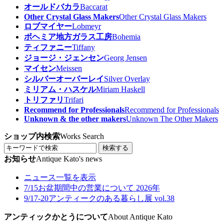
オールドバカラ
Baccarat
Other Crystal Glass Makers
Other Crystal Glass Makers
ロブマイヤー
Lobmeyr
ボヘミア地方ガラス工房
Bohemia
ティファニー
Tiffany
ジョージ・ジェンセン
Georg Jensen
マイセン
Meissen
シルバーオーバーレイ
Silver Overlay
ミリアム・ハスケル
Miriam Haskell
トリファリ
Trifari
Recommend for Professionals
Recommend for Professionals
Unknown & the other makers
Unknown The Other Makers
ショップ内検索
Works Search
検索する
お知らせ
Antique Kato's news
ニュース一覧を表示
7/15
お盆期間中の営業について 2026年
9/17-20
アンティークのある暮らし展 vol.38
アンティックかとうについて
About Antique Kato