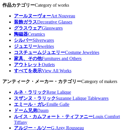
作品カテゴリー
Category of works
アールヌーヴォー
Art Nouveau
装飾ガラス
Decorative Glasses
グラスウェア
Glasswares
陶磁器
Ceramics
シルバー
Silverwares
ジュエリー
Jewelries
コスチュームジュエリー
Costume Jewelries
家具、その他
Furnitures and Others
アウトレット
Outlets
すべてを表示
View All Works
アンティーク・メーカー・カテゴリー
Category of makers
ルネ・ラリック
Rene Lalique
スザンヌ・ラリック
Suzanne Lalique Tablewares
エミール・ガレ
Emille Galle
ドーム兄弟
Daum
ルイス・カムフォート・ティファニー
Louis Comfort
Tiffany
アルジー・ルソー
G Argy Rousseau