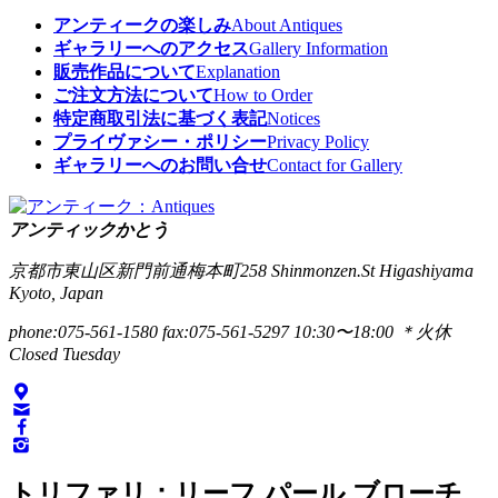
アンティークの楽しみ
About Antiques
ギャラリーへのアクセス
Gallery Information
販売作品について
Explanation
ご注文方法について
How to Order
特定商取引法に基づく表記
Notices
プライヴァシー・ポリシー
Privacy Policy
ギャラリーへのお問い合せ
Contact for Gallery
アンティックかとう
京都市東山区新門前通梅本町258
Shinmonzen.St Higashiyama
Kyoto, Japan
phone:075-561-1580
fax:075-561-5297
10:30〜18:00 ＊火休
Closed Tuesday
トリファリ：リーフ パール ブローチ