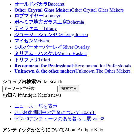
オールドバカラ
Baccarat
Other Crystal Glass Makers
Other Crystal Glass Makers
ロブマイヤー
Lobmeyr
ボヘミア地方ガラス工房
Bohemia
ティファニー
Tiffany
ジョージ・ジェンセン
Georg Jensen
マイセン
Meissen
シルバーオーバーレイ
Silver Overlay
ミリアム・ハスケル
Miriam Haskell
トリファリ
Trifari
Recommend for Professionals
Recommend for Professionals
Unknown & the other makers
Unknown The Other Makers
ショップ内検索
Works Search
検索する
お知らせ
Antique Kato's news
ニュース一覧を表示
7/15
お盆期間中の営業について 2026年
9/17-20
アンティークのある暮らし展 vol.38
アンティックかとうについて
About Antique Kato