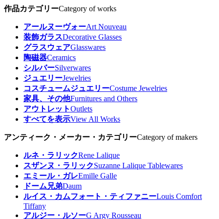
作品カテゴリー
Category of works
アールヌーヴォー
Art Nouveau
装飾ガラス
Decorative Glasses
グラスウェア
Glasswares
陶磁器
Ceramics
シルバー
Silverwares
ジュエリー
Jewelries
コスチュームジュエリー
Costume Jewelries
家具、その他
Furnitures and Others
アウトレット
Outlets
すべてを表示
View All Works
アンティーク・メーカー・カテゴリー
Category of makers
ルネ・ラリック
Rene Lalique
スザンヌ・ラリック
Suzanne Lalique Tablewares
エミール・ガレ
Emille Galle
ドーム兄弟
Daum
ルイス・カムフォート・ティファニー
Louis Comfort
Tiffany
アルジー・ルソー
G Argy Rousseau