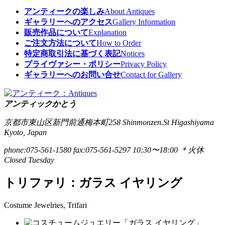
アンティークの楽しみ
About Antiques
ギャラリーへのアクセス
Gallery Information
販売作品について
Explanation
ご注文方法について
How to Order
特定商取引法に基づく表記
Notices
プライヴァシー・ポリシー
Privacy Policy
ギャラリーへのお問い合せ
Contact for Gallery
アンティックかとう
京都市東山区新門前通梅本町258
Shinmonzen.St Higashiyama
Kyoto, Japan
phone:075-561-1580
fax:075-561-5297
10:30〜18:00 ＊火休
Closed Tuesday
トリファリ：ガラス イヤリング
Costume Jewelries, Trifari