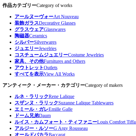
作品カテゴリー
Category of works
アールヌーヴォー
Art Nouveau
装飾ガラス
Decorative Glasses
グラスウェア
Glasswares
陶磁器
Ceramics
シルバー
Silverwares
ジュエリー
Jewelries
コスチュームジュエリー
Costume Jewelries
家具、その他
Furnitures and Others
アウトレット
Outlets
すべてを表示
View All Works
アンティーク・メーカー・カテゴリー
Category of makers
ルネ・ラリック
Rene Lalique
スザンヌ・ラリック
Suzanne Lalique Tablewares
エミール・ガレ
Emille Galle
ドーム兄弟
Daum
ルイス・カムフォート・ティファニー
Louis Comfort Tiff
アルジー・ルソー
G Argy Rousseau
オールドバカラ
Baccarat