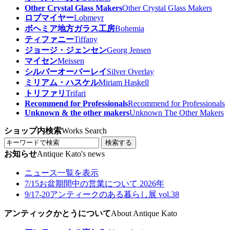
Other Crystal Glass Makers
Other Crystal Glass Makers
ロブマイヤー
Lobmeyr
ボヘミア地方ガラス工房
Bohemia
ティファニー
Tiffany
ジョージ・ジェンセン
Georg Jensen
マイセン
Meissen
シルバーオーバーレイ
Silver Overlay
ミリアム・ハスケル
Miriam Haskell
トリファリ
Trifari
Recommend for Professionals
Recommend for Professionals
Unknown & the other makers
Unknown The Other Makers
ショップ内検索
Works Search
検索する
お知らせ
Antique Kato's news
ニュース一覧を表示
7/15
お盆期間中の営業について 2026年
9/17-20
アンティークのある暮らし展 vol.38
アンティックかとうについて
About Antique Kato