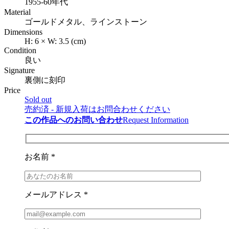
1955-60年代
Material
ゴールドメタル、ラインストーン
Dimensions
H:
6
×
W:
3.5
(cm)
Condition
良い
Signature
裏側に刻印
Price
Sold out
売約済 - 新規入荷はお問合わせください
この作品へのお問い合わせ
Request Information
お名前 *
メールアドレス *