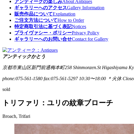
アンティークの楽しみ
About Antiques
ギャラリーへのアクセス
Gallery Information
販売作品について
Explanation
ご注文方法について
How to Order
特定商取引法に基づく表記
Notices
プライヴァシー・ポリシー
Privacy Policy
ギャラリーへのお問い合せ
Contact for Gallery
アンティックかとう
京都市東山区新門前通梅本町258
Shinmonzen.St Higashiyama Ky
phone:075-561-1580
fax:075-561-5297
10:30〜18:00 ＊火休 Closed
sold
トリファリ：ユリの紋章ブローチ
Broach, Trifari