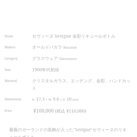
セヴィーヌ Sevigne 金彩リキュールボトル
Name
オールドバカラ
Makers
Baccarat
グラスウェア
Category
Glasswares
1900年代初頭
Year
クリスタルガラス、エッチング、金彩、ハンドカッ
Material
ト
17.3
9.6
10
Dimensions
H:
×
W:
×
D:
(cm)
¥100,000
(税込 ¥110,000)
Price
薔薇のガーランドの装飾が入った"Sevigne"セヴィーヌのリキ
ュールボトル。