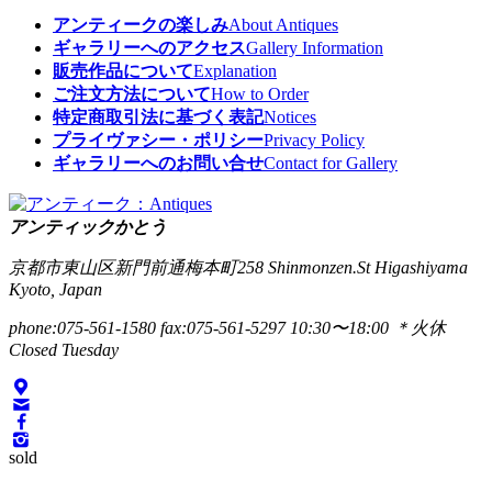
アンティークの楽しみ
About Antiques
ギャラリーへのアクセス
Gallery Information
販売作品について
Explanation
ご注文方法について
How to Order
特定商取引法に基づく表記
Notices
プライヴァシー・ポリシー
Privacy Policy
ギャラリーへのお問い合せ
Contact for Gallery
アンティックかとう
京都市東山区新門前通梅本町258
Shinmonzen.St Higashiyama
Kyoto, Japan
phone:075-561-1580
fax:075-561-5297
10:30〜18:00 ＊火休
Closed Tuesday
sold