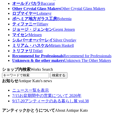
オールドバカラ
Baccarat
Other Crystal Glass Makers
Other Crystal Glass Makers
ロブマイヤー
Lobmeyr
ボヘミア地方ガラス工房
Bohemia
ティファニー
Tiffany
ジョージ・ジェンセン
Georg Jensen
マイセン
Meissen
シルバーオーバーレイ
Silver Overlay
ミリアム・ハスケル
Miriam Haskell
トリファリ
Trifari
Recommend for Professionals
Recommend for Professionals
Unknown & the other makers
Unknown The Other Makers
ショップ内検索
Works Search
検索する
お知らせ
Antique Kato's news
ニュース一覧を表示
7/15
お盆期間中の営業について 2026年
9/17-20
アンティークのある暮らし展 vol.38
アンティックかとうについて
About Antique Kato