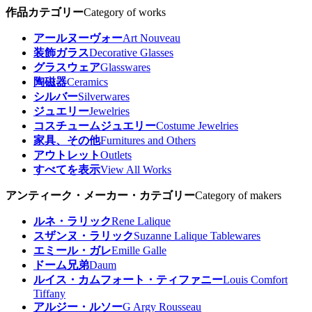
作品カテゴリー
Category of works
アールヌーヴォー
Art Nouveau
装飾ガラス
Decorative Glasses
グラスウェア
Glasswares
陶磁器
Ceramics
シルバー
Silverwares
ジュエリー
Jewelries
コスチュームジュエリー
Costume Jewelries
家具、その他
Furnitures and Others
アウトレット
Outlets
すべてを表示
View All Works
アンティーク・メーカー・カテゴリー
Category of makers
ルネ・ラリック
Rene Lalique
スザンヌ・ラリック
Suzanne Lalique Tablewares
エミール・ガレ
Emille Galle
ドーム兄弟
Daum
ルイス・カムフォート・ティファニー
Louis Comfort
Tiffany
アルジー・ルソー
G Argy Rousseau