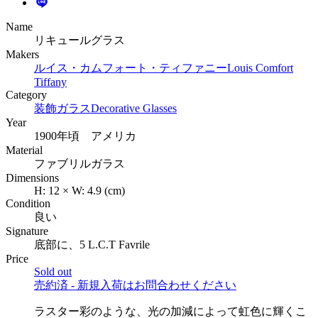
Name
リキュールグラス
Makers
ルイス・カムフォート・ティファニー
Louis Comfort
Tiffany
Category
装飾ガラス
Decorative Glasses
Year
1900年頃 アメリカ
Material
ファブリルガラス
Dimensions
H:
12
×
W:
4.9
(cm)
Condition
良い
Signature
底部に、5 L.C.T Favrile
Price
Sold out
売約済 - 新規入荷はお問合わせください
ラスター彩のような、光の加減によって虹色に輝くこ