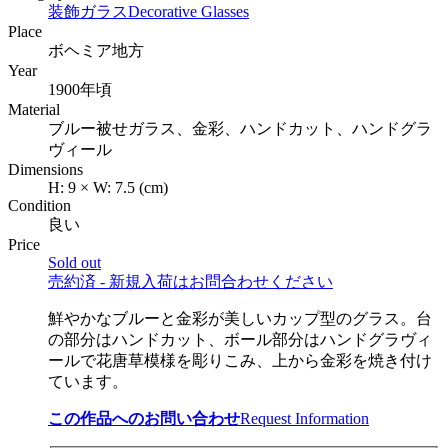
装飾ガラス
Decorative Glasses
Place
ボヘミア地方
Year
1900年頃
Material
ブルー被せガラス、金彩、ハンドカット、ハンドグラ
ヴィール
Dimensions
H:
9
×
W:
7.5
(cm)
Condition
良い
Price
Sold out
売約済 - 新規入荷はお問合わせください
鮮やかなブルーと金彩が美しいカップ型のグラス。台
の部分はハンドカット、ボール部分はハンドグラヴィ
ールで花唐草模様を彫りこみ、上から金彩を焼き付け
ています。
この作品へのお問い合わせ
Request Information