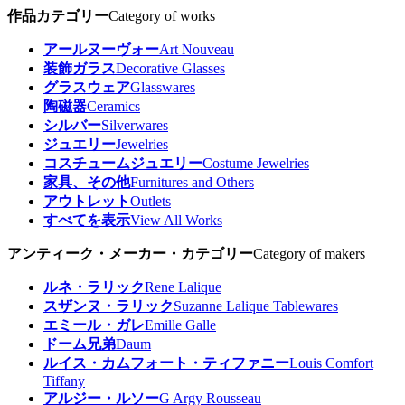
作品カテゴリー
Category of works
アールヌーヴォー
Art Nouveau
装飾ガラス
Decorative Glasses
グラスウェア
Glasswares
陶磁器
Ceramics
シルバー
Silverwares
ジュエリー
Jewelries
コスチュームジュエリー
Costume Jewelries
家具、その他
Furnitures and Others
アウトレット
Outlets
すべてを表示
View All Works
アンティーク・メーカー・カテゴリー
Category of makers
ルネ・ラリック
Rene Lalique
スザンヌ・ラリック
Suzanne Lalique Tablewares
エミール・ガレ
Emille Galle
ドーム兄弟
Daum
ルイス・カムフォート・ティファニー
Louis Comfort
Tiffany
アルジー・ルソー
G Argy Rousseau