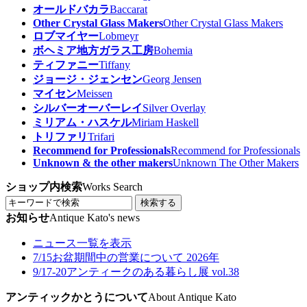
オールドバカラ
Baccarat
Other Crystal Glass Makers
Other Crystal Glass Makers
ロブマイヤー
Lobmeyr
ボヘミア地方ガラス工房
Bohemia
ティファニー
Tiffany
ジョージ・ジェンセン
Georg Jensen
マイセン
Meissen
シルバーオーバーレイ
Silver Overlay
ミリアム・ハスケル
Miriam Haskell
トリファリ
Trifari
Recommend for Professionals
Recommend for Professionals
Unknown & the other makers
Unknown The Other Makers
ショップ内検索
Works Search
検索する
お知らせ
Antique Kato's news
ニュース一覧を表示
7/15
お盆期間中の営業について 2026年
9/17-20
アンティークのある暮らし展 vol.38
アンティックかとうについて
About Antique Kato