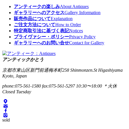
アンティークの楽しみ
About Antiques
ギャラリーへのアクセス
Gallery Information
販売作品について
Explanation
ご注文方法について
How to Order
特定商取引法に基づく表記
Notices
プライヴァシー・ポリシー
Privacy Policy
ギャラリーへのお問い合せ
Contact for Gallery
アンティックかとう
京都市東山区新門前通梅本町258
Shinmonzen.St Higashiyama
Kyoto, Japan
phone:075-561-1580
fax:075-561-5297
10:30〜18:00 ＊火休
Closed Tuesday
sold