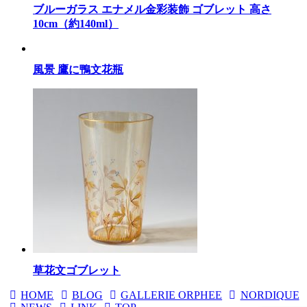
ブルーガラス エナメル金彩装飾 ゴブレット 高さ
10cm（約140ml）
風景 鷹に鴨文花瓶
草花文ゴブレット
HOME
BLOG
GALLERIE ORPHEE
NORDIQUE