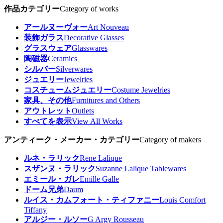
作品カテゴリー
Category of works
アールヌーヴォー
Art Nouveau
装飾ガラス
Decorative Glasses
グラスウェア
Glasswares
陶磁器
Ceramics
シルバー
Silverwares
ジュエリー
Jewelries
コスチュームジュエリー
Costume Jewelries
家具、その他
Furnitures and Others
アウトレット
Outlets
すべてを表示
View All Works
アンティーク・メーカー・カテゴリー
Category of makers
ルネ・ラリック
Rene Lalique
スザンヌ・ラリック
Suzanne Lalique Tablewares
エミール・ガレ
Emille Galle
ドーム兄弟
Daum
ルイス・カムフォート・ティファニー
Louis Comfort
Tiffany
アルジー・ルソー
G Argy Rousseau