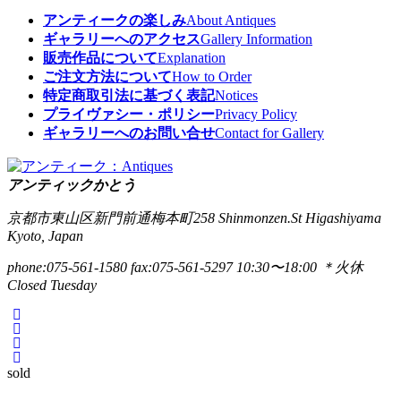
アンティークの楽しみ
About Antiques
ギャラリーへのアクセス
Gallery Information
販売作品について
Explanation
ご注文方法について
How to Order
特定商取引法に基づく表記
Notices
プライヴァシー・ポリシー
Privacy Policy
ギャラリーへのお問い合せ
Contact for Gallery
アンティックかとう
京都市東山区新門前通梅本町258
Shinmonzen.St Higashiyama
Kyoto, Japan
phone:075-561-1580
fax:075-561-5297
10:30〜18:00 ＊火休
Closed Tuesday
sold