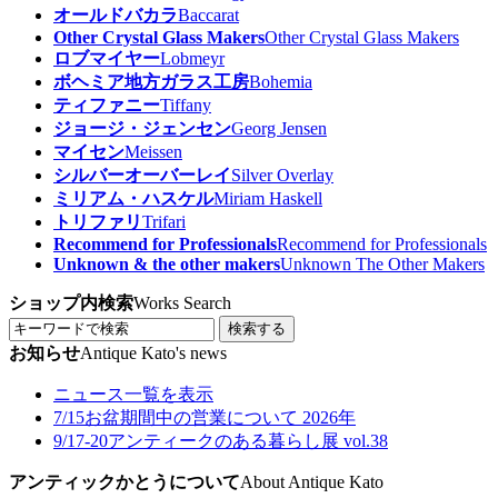
オールドバカラ
Baccarat
Other Crystal Glass Makers
Other Crystal Glass Makers
ロブマイヤー
Lobmeyr
ボヘミア地方ガラス工房
Bohemia
ティファニー
Tiffany
ジョージ・ジェンセン
Georg Jensen
マイセン
Meissen
シルバーオーバーレイ
Silver Overlay
ミリアム・ハスケル
Miriam Haskell
トリファリ
Trifari
Recommend for Professionals
Recommend for Professionals
Unknown & the other makers
Unknown The Other Makers
ショップ内検索
Works Search
検索する
お知らせ
Antique Kato's news
ニュース一覧を表示
7/15
お盆期間中の営業について 2026年
9/17-20
アンティークのある暮らし展 vol.38
アンティックかとうについて
About Antique Kato