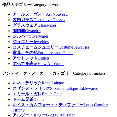
作品カテゴリー
Category of works
アールヌーヴォー
Art Nouveau
装飾ガラス
Decorative Glasses
グラスウェア
Glasswares
陶磁器
Ceramics
シルバー
Silverwares
ジュエリー
Jewelries
コスチュームジュエリー
Costume Jewelries
家具、その他
Furnitures and Others
アウトレット
Outlets
すべてを表示
View All Works
アンティーク・メーカー・カテゴリー
Category of makers
ルネ・ラリック
Rene Lalique
スザンヌ・ラリック
Suzanne Lalique Tablewares
エミール・ガレ
Emille Galle
ドーム兄弟
Daum
ルイス・カムフォート・ティファニー
Louis Comfort
Tiffany
アルジー・ルソー
G Argy Rousseau