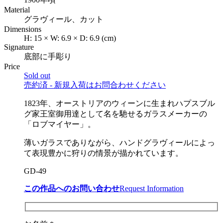
Material
グラヴィール、カット
Dimensions
H:
15
×
W:
6.9
×
D:
6.9
(cm)
Signature
底部に手彫り
Price
Sold out
売約済 - 新規入荷はお問合わせください
1823年、オーストリアのウィーンに生まれハプスブル
グ家王室御用達として名を馳せるガラスメーカーの
「ロブマイヤー」。
薄いガラスでありながら、ハンドグラヴィールによっ
て表現豊かに狩りの情景が描かれています。
GD-49
この作品へのお問い合わせ
Request Information