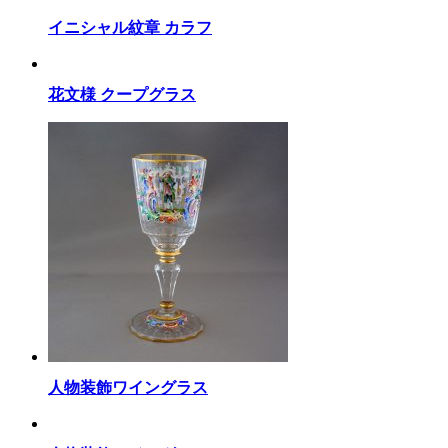
イニシャル紋章 カラフ
花文様 クープグラス
人物装飾ワイングラス