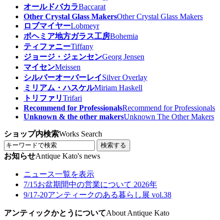
オールドバカラ
Baccarat
Other Crystal Glass Makers
Other Crystal Glass Makers
ロブマイヤー
Lobmeyr
ボヘミア地方ガラス工房
Bohemia
ティファニー
Tiffany
ジョージ・ジェンセン
Georg Jensen
マイセン
Meissen
シルバーオーバーレイ
Silver Overlay
ミリアム・ハスケル
Miriam Haskell
トリファリ
Trifari
Recommend for Professionals
Recommend for Professionals
Unknown & the other makers
Unknown The Other Makers
ショップ内検索
Works Search
検索する
お知らせ
Antique Kato's news
ニュース一覧を表示
7/15
お盆期間中の営業について 2026年
9/17-20
アンティークのある暮らし展 vol.38
アンティックかとうについて
About Antique Kato