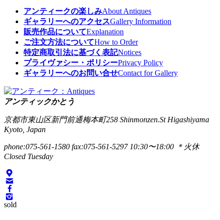
アンティークの楽しみ
About Antiques
ギャラリーへのアクセス
Gallery Information
販売作品について
Explanation
ご注文方法について
How to Order
特定商取引法に基づく表記
Notices
プライヴァシー・ポリシー
Privacy Policy
ギャラリーへのお問い合せ
Contact for Gallery
アンティックかとう
京都市東山区新門前通梅本町258
Shinmonzen.St Higashiyama
Kyoto, Japan
phone:075-561-1580
fax:075-561-5297
10:30〜18:00 ＊火休
Closed Tuesday
sold