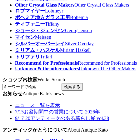
Other Crystal Glass Makers
Other Crystal Glass Makers
ロブマイヤー
Lobmeyr
ボヘミア地方ガラス工房
Bohemia
ティファニー
Tiffany
ジョージ・ジェンセン
Georg Jensen
マイセン
Meissen
シルバーオーバーレイ
Silver Overlay
ミリアム・ハスケル
Miriam Haskell
トリファリ
Trifari
Recommend for Professionals
Recommend for Professionals
Unknown & the other makers
Unknown The Other Makers
ショップ内検索
Works Search
検索する
お知らせ
Antique Kato's news
ニュース一覧を表示
7/15
お盆期間中の営業について 2026年
9/17-20
アンティークのある暮らし展 vol.38
アンティックかとうについて
About Antique Kato