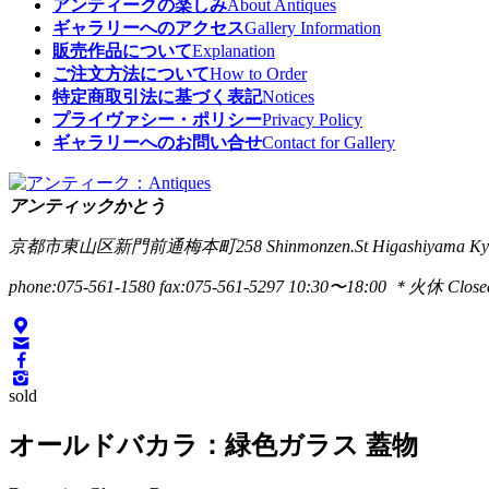
アンティークの楽しみ
About Antiques
ギャラリーへのアクセス
Gallery Information
販売作品について
Explanation
ご注文方法について
How to Order
特定商取引法に基づく表記
Notices
プライヴァシー・ポリシー
Privacy Policy
ギャラリーへのお問い合せ
Contact for Gallery
アンティックかとう
京都市東山区新門前通梅本町258
Shinmonzen.St Higashiyama Ky
phone:075-561-1580
fax:075-561-5297
10:30〜18:00 ＊火休 Closed
sold
オールドバカラ：緑色ガラス 蓋物