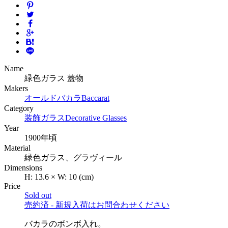
Name
緑色ガラス 蓋物
Makers
オールドバカラ
Baccarat
Category
装飾ガラス
Decorative Glasses
Year
1900年頃
Material
緑色ガラス、グラヴィール
Dimensions
H:
13.6
×
W:
10
(cm)
Price
Sold out
売約済 - 新規入荷はお問合わせください
バカラのボンボ入れ。