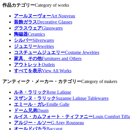
作品カテゴリー
Category of works
アールヌーヴォー
Art Nouveau
装飾ガラス
Decorative Glasses
グラスウェア
Glasswares
陶磁器
Ceramics
シルバー
Silverwares
ジュエリー
Jewelries
コスチュームジュエリー
Costume Jewelries
家具、その他
Furnitures and Others
アウトレット
Outlets
すべてを表示
View All Works
アンティーク・メーカー・カテゴリー
Category of makers
ルネ・ラリック
Rene Lalique
スザンヌ・ラリック
Suzanne Lalique Tablewares
エミール・ガレ
Emille Galle
ドーム兄弟
Daum
ルイス・カムフォート・ティファニー
Louis Comfort Tiff
アルジー・ルソー
G Argy Rousseau
オールドバカラ
Baccarat