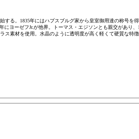
始する。1835年にはハプスブルグ家から皇室御用達の称号を得る
。1864年にヨーゼフJr.が他界。トーマス・エジソンとも親交があ
ラス素材を使用。水晶のように透明度が高く軽くて硬質な特徴