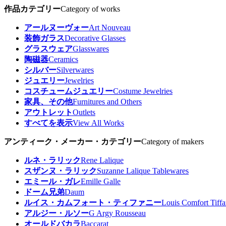
作品カテゴリー
Category of works
アールヌーヴォー
Art Nouveau
装飾ガラス
Decorative Glasses
グラスウェア
Glasswares
陶磁器
Ceramics
シルバー
Silverwares
ジュエリー
Jewelries
コスチュームジュエリー
Costume Jewelries
家具、その他
Furnitures and Others
アウトレット
Outlets
すべてを表示
View All Works
アンティーク・メーカー・カテゴリー
Category of makers
ルネ・ラリック
Rene Lalique
スザンヌ・ラリック
Suzanne Lalique Tablewares
エミール・ガレ
Emille Galle
ドーム兄弟
Daum
ルイス・カムフォート・ティファニー
Louis Comfort Tiff
アルジー・ルソー
G Argy Rousseau
オールドバカラ
Baccarat