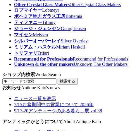
Other Crystal Glass Makers
Other Crystal Glass Makers
ロブマイヤー
Lobmeyr
ボヘミア地方ガラス工房
Bohemia
ティファニー
Tiffany
ジョージ・ジェンセン
Georg Jensen
マイセン
Meissen
シルバーオーバーレイ
Silver Overlay
ミリアム・ハスケル
Miriam Haskell
トリファリ
Trifari
Recommend for Professionals
Recommend for Professionals
Unknown & the other makers
Unknown The Other Makers
ショップ内検索
Works Search
検索する
お知らせ
Antique Kato's news
ニュース一覧を表示
7/15
お盆期間中の営業について 2026年
9/17-20
アンティークのある暮らし展 vol.38
アンティックかとうについて
About Antique Kato