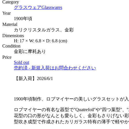
Category
グラスウェア
Glasswares
Year
1900年頃
Material
カリクリスタルガラス、金彩
Dimensions
H:
17
×
W:
6.8
×
D:
6.8
(cm)
Condition
金彩に摩耗あり
Price
Sold out
売約済 - 新規入荷はお問合わせください
【新入荷】2026/6/1
1900年頃制作、ロブマイヤーの美しいグラスセットが
ロブマイヤーの有名な器型で''Quatrefoil''や''四つ葉型
花型の口の形がなんとも愛らしく、金彩もさりげない彩
型吹き成型で作成されたカリガラス特有の薄手で軽やか