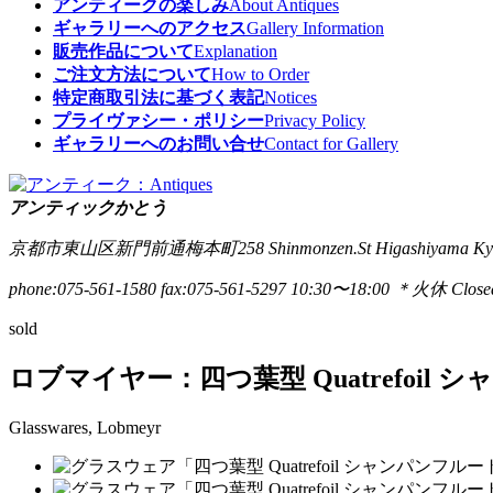
アンティークの楽しみ
About Antiques
ギャラリーへのアクセス
Gallery Information
販売作品について
Explanation
ご注文方法について
How to Order
特定商取引法に基づく表記
Notices
プライヴァシー・ポリシー
Privacy Policy
ギャラリーへのお問い合せ
Contact for Gallery
アンティックかとう
京都市東山区新門前通梅本町258
Shinmonzen.St Higashiyama Ky
phone:075-561-1580
fax:075-561-5297
10:30〜18:00 ＊火休 Closed
sold
ロブマイヤー：四つ葉型 Quatrefoil
Glasswares, Lobmeyr