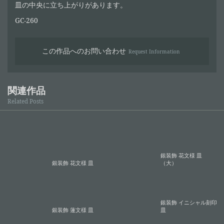
皿の中央に立ち上がりがあります。
GC-260
この作品へのお問い合わせ
Request Information
関連作品
Related Posts
銀装飾 花文様 皿
銀装飾 花文様 皿
（大）
銀装飾 イニシャル刻印
銀装飾 蓮文様 皿
皿