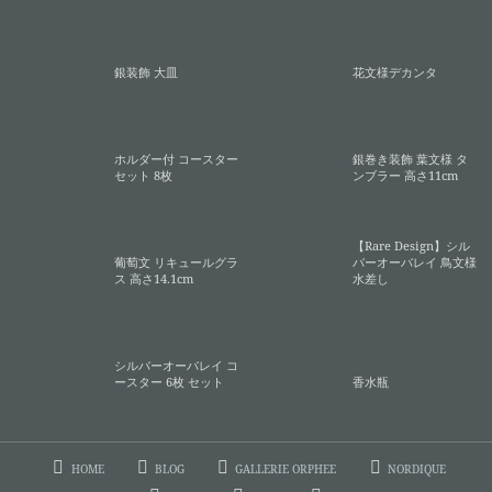
銀装飾 大皿
花文様デカンタ
ホルダー付 コースター
銀巻き装飾 葉文様 タ
セット 8枚
ンブラー 高さ11cm
【Rare Design】シル
葡萄文 リキュールグラ
バーオーバレイ 鳥文様
ス 高さ14.1cm
水差し
シルバーオーバレイ コ
ースター 6枚 セット
香水瓶
HOME
BLOG
GALLERIE ORPHEE
NORDIQUE