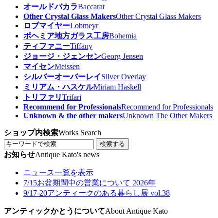
オールドバカラ
Baccarat
Other Crystal Glass Makers
Other Crystal Glass Makers
ロブマイヤー
Lobmeyr
ボヘミア地方ガラス工房
Bohemia
ティファニー
Tiffany
ジョージ・ジェンセン
Georg Jensen
マイセン
Meissen
シルバーオーバーレイ
Silver Overlay
ミリアム・ハスケル
Miriam Haskell
トリファリ
Trifari
Recommend for Professionals
Recommend for Professionals
Unknown & the other makers
Unknown The Other Makers
ショップ内検索
Works Search
検索する
お知らせ
Antique Kato's news
ニュース一覧を表示
7/15
お盆期間中の営業について 2026年
9/17-20
アンティークのある暮らし展 vol.38
アンティックかとうについて
About Antique Kato