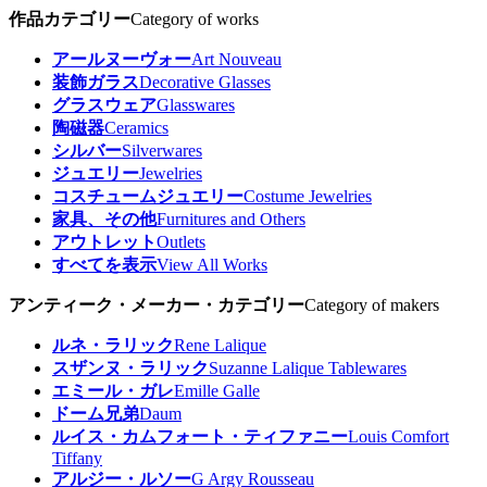
作品カテゴリー
Category of works
アールヌーヴォー
Art Nouveau
装飾ガラス
Decorative Glasses
グラスウェア
Glasswares
陶磁器
Ceramics
シルバー
Silverwares
ジュエリー
Jewelries
コスチュームジュエリー
Costume Jewelries
家具、その他
Furnitures and Others
アウトレット
Outlets
すべてを表示
View All Works
アンティーク・メーカー・カテゴリー
Category of makers
ルネ・ラリック
Rene Lalique
スザンヌ・ラリック
Suzanne Lalique Tablewares
エミール・ガレ
Emille Galle
ドーム兄弟
Daum
ルイス・カムフォート・ティファニー
Louis Comfort
Tiffany
アルジー・ルソー
G Argy Rousseau