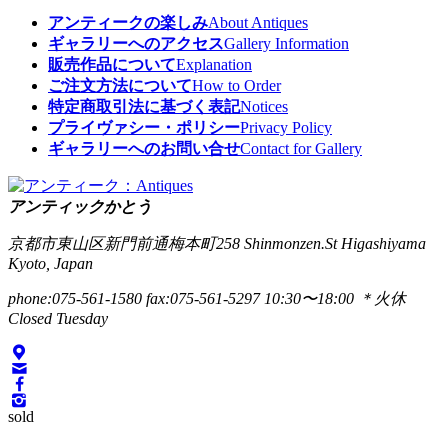
アンティークの楽しみ
About Antiques
ギャラリーへのアクセス
Gallery Information
販売作品について
Explanation
ご注文方法について
How to Order
特定商取引法に基づく表記
Notices
プライヴァシー・ポリシー
Privacy Policy
ギャラリーへのお問い合せ
Contact for Gallery
アンティックかとう
京都市東山区新門前通梅本町258
Shinmonzen.St Higashiyama
Kyoto, Japan
phone:075-561-1580
fax:075-561-5297
10:30〜18:00 ＊火休
Closed Tuesday
sold