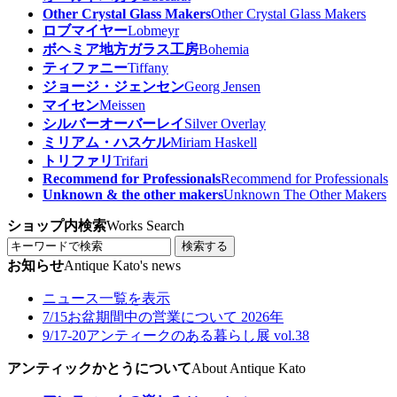
Other Crystal Glass Makers
Other Crystal Glass Makers
ロブマイヤー
Lobmeyr
ボヘミア地方ガラス工房
Bohemia
ティファニー
Tiffany
ジョージ・ジェンセン
Georg Jensen
マイセン
Meissen
シルバーオーバーレイ
Silver Overlay
ミリアム・ハスケル
Miriam Haskell
トリファリ
Trifari
Recommend for Professionals
Recommend for Professionals
Unknown & the other makers
Unknown The Other Makers
ショップ内検索
Works Search
検索する
お知らせ
Antique Kato's news
ニュース一覧を表示
7/15
お盆期間中の営業について 2026年
9/17-20
アンティークのある暮らし展 vol.38
アンティックかとうについて
About Antique Kato