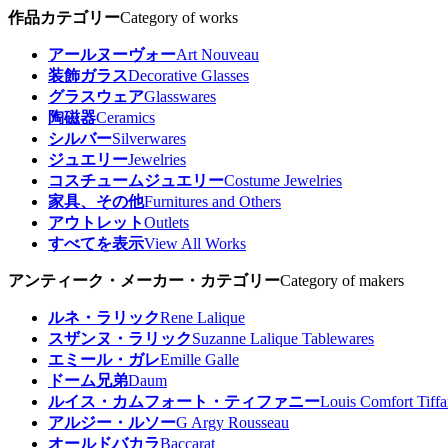
作品カテゴリー
Category of works
アールヌーヴォー
Art Nouveau
装飾ガラス
Decorative Glasses
グラスウェア
Glasswares
陶磁器
Ceramics
シルバー
Silverwares
ジュエリー
Jewelries
コスチュームジュエリー
Costume Jewelries
家具、その他
Furnitures and Others
アウトレット
Outlets
すべてを表示
View All Works
アンティーク・メーカー・カテゴリー
Category of makers
ルネ・ラリック
Rene Lalique
スザンヌ・ラリック
Suzanne Lalique Tablewares
エミール・ガレ
Emille Galle
ドーム兄弟
Daum
ルイス・カムフォート・ティファニー
Louis Comfort Tiff
アルジー・ルソー
G Argy Rousseau
オールドバカラ
Baccarat