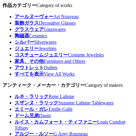
作品カテゴリー
Category of works
アールヌーヴォー
Art Nouveau
装飾ガラス
Decorative Glasses
グラスウェア
Glasswares
陶磁器
Ceramics
シルバー
Silverwares
ジュエリー
Jewelries
コスチュームジュエリー
Costume Jewelries
家具、その他
Furnitures and Others
アウトレット
Outlets
すべてを表示
View All Works
アンティーク・メーカー・カテゴリー
Category of makers
ルネ・ラリック
Rene Lalique
スザンヌ・ラリック
Suzanne Lalique Tablewares
エミール・ガレ
Emille Galle
ドーム兄弟
Daum
ルイス・カムフォート・ティファニー
Louis Comfort
Tiffany
アルジー・ルソー
G Argy Rousseau