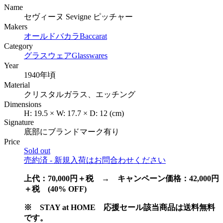
Name
セヴィーヌ Sevigne ピッチャー
Makers
オールドバカラ
Baccarat
Category
グラスウェア
Glasswares
Year
1940年頃
Material
クリスタルガラス、エッチング
Dimensions
H:
19.5
×
W:
17.7
×
D:
12
(cm)
Signature
底部にブランドマーク有り
Price
Sold out
売約済 - 新規入荷はお問合わせください
上代：70,000円＋税 → キャンペーン価格：42
,000円
＋税 (40% OFF)
※
STAY at HOME 応援セール該当商品は送料無料
です。