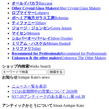
オールドバカラ
Baccarat
Other Crystal Glass Makers
Other Crystal Glass Makers
ロブマイヤー
Lobmeyr
ボヘミア地方ガラス工房
Bohemia
ティファニー
Tiffany
ジョージ・ジェンセン
Georg Jensen
マイセン
Meissen
シルバーオーバーレイ
Silver Overlay
ミリアム・ハスケル
Miriam Haskell
トリファリ
Trifari
Recommend for Professionals
Recommend for Professionals
Unknown & the other makers
Unknown The Other Makers
ショップ内検索
Works Search
検索する
お知らせ
Antique Kato's news
ニュース一覧を表示
7/15
お盆期間中の営業について 2026年
9/17-20
アンティークのある暮らし展 vol.38
アンティックかとうについて
About Antique Kato