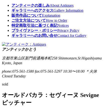
アンティークの楽しみ
About Antiques
ギャラリーへのアクセス
Gallery Information
販売作品について
Explanation
ご注文方法について
How to Order
特定商取引法に基づく表記
Notices
プライヴァシー・ポリシー
Privacy Policy
ギャラリーへのお問い合せ
Contact for Gallery
アンティックかとう
京都市東山区新門前通梅本町258
Shinmonzen.St Higashiyama
Kyoto, Japan
phone:075-561-1580
fax:075-561-5297
10:30〜18:00 ＊火休
Closed Tuesday
sold
オールドバカラ：セヴィーヌ Sevigne
ピッチャー