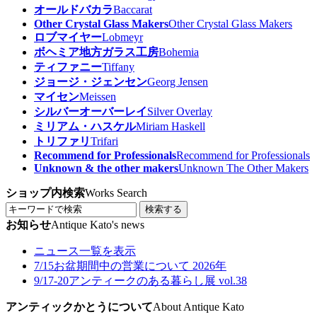
オールドバカラ
Baccarat
Other Crystal Glass Makers
Other Crystal Glass Makers
ロブマイヤー
Lobmeyr
ボヘミア地方ガラス工房
Bohemia
ティファニー
Tiffany
ジョージ・ジェンセン
Georg Jensen
マイセン
Meissen
シルバーオーバーレイ
Silver Overlay
ミリアム・ハスケル
Miriam Haskell
トリファリ
Trifari
Recommend for Professionals
Recommend for Professionals
Unknown & the other makers
Unknown The Other Makers
ショップ内検索
Works Search
検索する
お知らせ
Antique Kato's news
ニュース一覧を表示
7/15
お盆期間中の営業について 2026年
9/17-20
アンティークのある暮らし展 vol.38
アンティックかとうについて
About Antique Kato