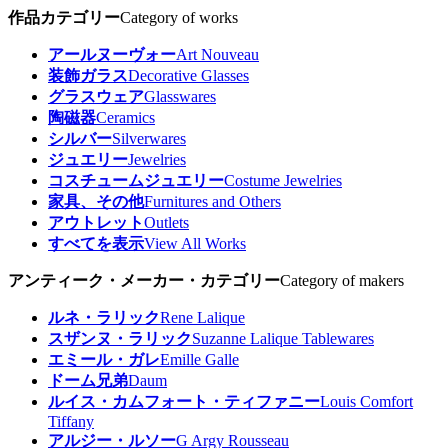
作品カテゴリー
Category of works
アールヌーヴォー
Art Nouveau
装飾ガラス
Decorative Glasses
グラスウェア
Glasswares
陶磁器
Ceramics
シルバー
Silverwares
ジュエリー
Jewelries
コスチュームジュエリー
Costume Jewelries
家具、その他
Furnitures and Others
アウトレット
Outlets
すべてを表示
View All Works
アンティーク・メーカー・カテゴリー
Category of makers
ルネ・ラリック
Rene Lalique
スザンヌ・ラリック
Suzanne Lalique Tablewares
エミール・ガレ
Emille Galle
ドーム兄弟
Daum
ルイス・カムフォート・ティファニー
Louis Comfort
Tiffany
アルジー・ルソー
G Argy Rousseau