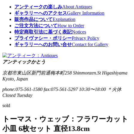
アンティークの楽しみ
About Antiques
ギャラリーへのアクセス
Gallery Information
販売作品について
Explanation
ご注文方法について
How to Order
特定商取引法に基づく表記
Notices
プライヴァシー・ポリシー
Privacy Policy
ギャラリーへのお問い合せ
Contact for Gallery
アンティックかとう
京都市東山区新門前通梅本町258
Shinmonzen.St Higashiyama
Kyoto, Japan
phone:075-561-1580
fax:075-561-5297
10:30〜18:00 ＊火休
Closed Tuesday
sold
トーマス・ウェッブ：フラワーカット
小皿 6枚セット 直径13.8cm