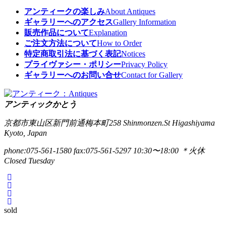
アンティークの楽しみ
About Antiques
ギャラリーへのアクセス
Gallery Information
販売作品について
Explanation
ご注文方法について
How to Order
特定商取引法に基づく表記
Notices
プライヴァシー・ポリシー
Privacy Policy
ギャラリーへのお問い合せ
Contact for Gallery
アンティックかとう
京都市東山区新門前通梅本町258
Shinmonzen.St Higashiyama
Kyoto, Japan
phone:075-561-1580
fax:075-561-5297
10:30〜18:00 ＊火休
Closed Tuesday
sold