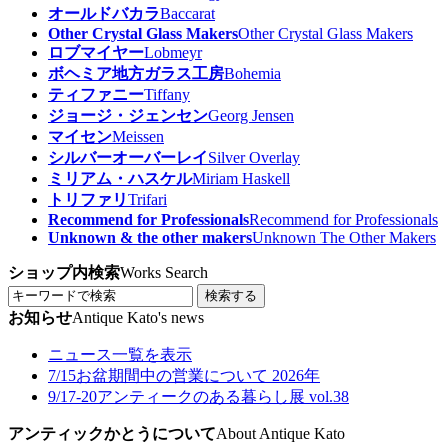
オールドバカラ
Baccarat
Other Crystal Glass Makers
Other Crystal Glass Makers
ロブマイヤー
Lobmeyr
ボヘミア地方ガラス工房
Bohemia
ティファニー
Tiffany
ジョージ・ジェンセン
Georg Jensen
マイセン
Meissen
シルバーオーバーレイ
Silver Overlay
ミリアム・ハスケル
Miriam Haskell
トリファリ
Trifari
Recommend for Professionals
Recommend for Professionals
Unknown & the other makers
Unknown The Other Makers
ショップ内検索
Works Search
検索する
お知らせ
Antique Kato's news
ニュース一覧を表示
7/15
お盆期間中の営業について 2026年
9/17-20
アンティークのある暮らし展 vol.38
アンティックかとうについて
About Antique Kato