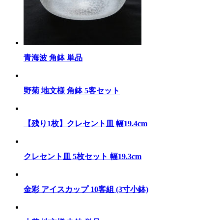
青海波 角鉢 単品
野菊 地文様 角鉢 5客セット
【残り1枚】クレセント皿 幅19.4cm
クレセント皿 5枚セット 幅19.3cm
金彩 アイスカップ 10客組 (3寸小鉢)