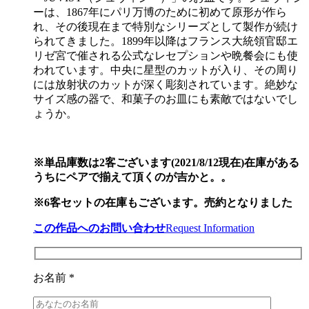
ーは、1867年にパリ万博のために初めて原形が作ら
れ、その後現在まで特別なシリーズとして製作が続け
られてきました。1899年以降はフランス大統領官邸エ
リゼ宮で催される公式なレセプションや晩餐会にも使
われています。中央に星型のカットが入り、その周り
には放射状のカットが深く彫刻されています。絶妙な
サイズ感の器で、和菓子のお皿にも素敵ではないでし
ょうか。
※単品庫数は2客ございます(2021/8/12現在)在庫がある
うちにペアで揃えて頂くのが吉かと。。
※6客セットの在庫もございます。売約となりました
この作品へのお問い合わせ
Request Information
お名前 *