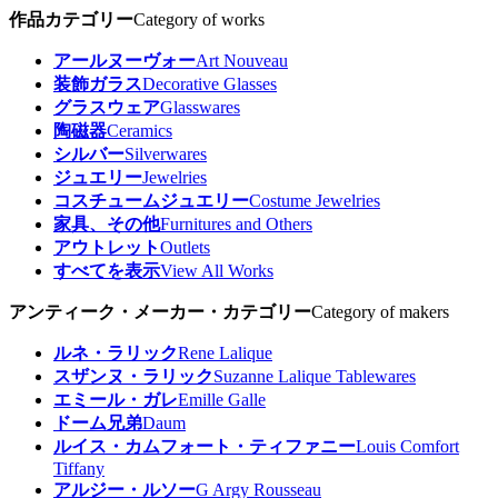
作品カテゴリー
Category of works
アールヌーヴォー
Art Nouveau
装飾ガラス
Decorative Glasses
グラスウェア
Glasswares
陶磁器
Ceramics
シルバー
Silverwares
ジュエリー
Jewelries
コスチュームジュエリー
Costume Jewelries
家具、その他
Furnitures and Others
アウトレット
Outlets
すべてを表示
View All Works
アンティーク・メーカー・カテゴリー
Category of makers
ルネ・ラリック
Rene Lalique
スザンヌ・ラリック
Suzanne Lalique Tablewares
エミール・ガレ
Emille Galle
ドーム兄弟
Daum
ルイス・カムフォート・ティファニー
Louis Comfort
Tiffany
アルジー・ルソー
G Argy Rousseau