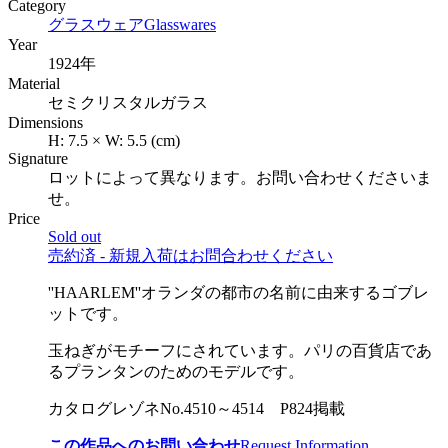
Category
グラスウェア
Glasswares
Year
1924年
Material
セミクリスタルガラス
Dimensions
H:
7.5
×
W:
5.5
(cm)
Signature
ロットによって異なります。お問い合わせくださいま
せ。
Price
Sold out
売約済 - 新規入荷はお問合わせください
''HAARLEM''オランダの都市の名前に由来するゴブレ
ットです。
玉ねぎがモチーフにされています。パリの百貨店であ
るプランタンのためのモデルです。
カタログレゾネNo.4510～4514 P824掲載
この作品へのお問い合わせ
Request Information