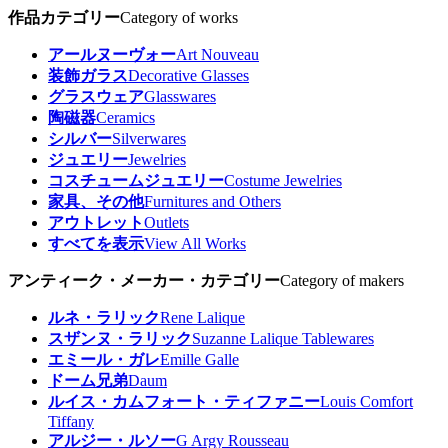
作品カテゴリー
Category of works
アールヌーヴォー
Art Nouveau
装飾ガラス
Decorative Glasses
グラスウェア
Glasswares
陶磁器
Ceramics
シルバー
Silverwares
ジュエリー
Jewelries
コスチュームジュエリー
Costume Jewelries
家具、その他
Furnitures and Others
アウトレット
Outlets
すべてを表示
View All Works
アンティーク・メーカー・カテゴリー
Category of makers
ルネ・ラリック
Rene Lalique
スザンヌ・ラリック
Suzanne Lalique Tablewares
エミール・ガレ
Emille Galle
ドーム兄弟
Daum
ルイス・カムフォート・ティファニー
Louis Comfort
Tiffany
アルジー・ルソー
G Argy Rousseau