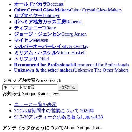
オールドバカラ
Baccarat
Other Crystal Glass Makers
Other Crystal Glass Makers
ロブマイヤー
Lobmeyr
ボヘミア地方ガラス工房
Bohemia
ティファニー
Tiffany
ジョージ・ジェンセン
Georg Jensen
マイセン
Meissen
シルバーオーバーレイ
Silver Overlay
ミリアム・ハスケル
Miriam Haskell
トリファリ
Trifari
Recommend for Professionals
Recommend for Professionals
Unknown & the other makers
Unknown The Other Makers
ショップ内検索
Works Search
検索する
お知らせ
Antique Kato's news
ニュース一覧を表示
7/15
お盆期間中の営業について 2026年
9/17-20
アンティークのある暮らし展 vol.38
アンティックかとうについて
About Antique Kato