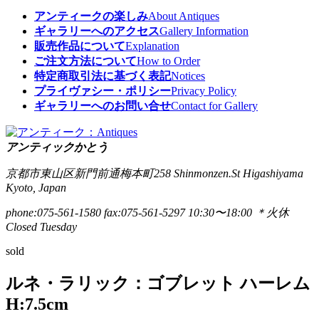
アンティークの楽しみ
About Antiques
ギャラリーへのアクセス
Gallery Information
販売作品について
Explanation
ご注文方法について
How to Order
特定商取引法に基づく表記
Notices
プライヴァシー・ポリシー
Privacy Policy
ギャラリーへのお問い合せ
Contact for Gallery
アンティックかとう
京都市東山区新門前通梅本町258
Shinmonzen.St Higashiyama
Kyoto, Japan
phone:075-561-1580
fax:075-561-5297
10:30〜18:00 ＊火休
Closed Tuesday
sold
ルネ・ラリック：ゴブレット ハーレム
H:7.5cm