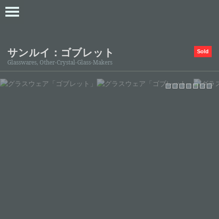
サンルイ：ゴブレット
Sold
Glasswares, Other-Crystal-Glass-Makers