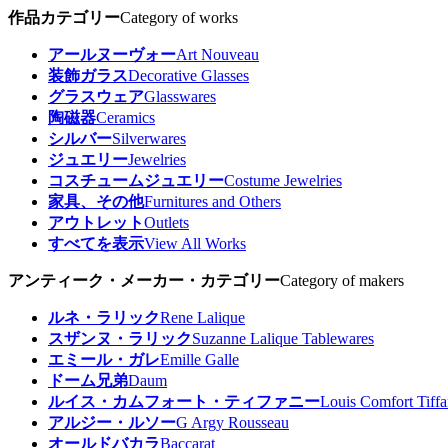
作品カテゴリー
Category of works
アールヌーヴォー
Art Nouveau
装飾ガラス
Decorative Glasses
グラスウェア
Glasswares
陶磁器
Ceramics
シルバー
Silverwares
ジュエリー
Jewelries
コスチュームジュエリー
Costume Jewelries
家具、その他
Furnitures and Others
アウトレット
Outlets
すべてを表示
View All Works
アンティーク・メーカー・カテゴリー
Category of makers
ルネ・ラリック
Rene Lalique
スザンヌ・ラリック
Suzanne Lalique Tablewares
エミール・ガレ
Emille Galle
ドーム兄弟
Daum
ルイス・カムフォート・ティファニー
Louis Comfort Tiff
アルジー・ルソー
G Argy Rousseau
オールドバカラ
Baccarat