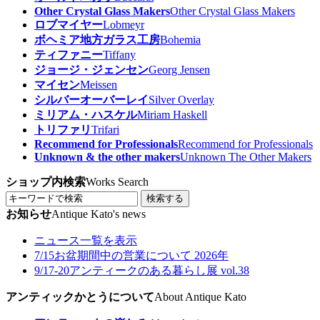
Other Crystal Glass Makers
Other Crystal Glass Makers
ロブマイヤー
Lobmeyr
ボヘミア地方ガラス工房
Bohemia
ティファニー
Tiffany
ジョージ・ジェンセン
Georg Jensen
マイセン
Meissen
シルバーオーバーレイ
Silver Overlay
ミリアム・ハスケル
Miriam Haskell
トリファリ
Trifari
Recommend for Professionals
Recommend for Professionals
Unknown & the other makers
Unknown The Other Makers
ショップ内検索
Works Search
検索する
お知らせ
Antique Kato's news
ニュース一覧を表示
7/15
お盆期間中の営業について 2026年
9/17-20
アンティークのある暮らし展 vol.38
アンティックかとうについて
About Antique Kato