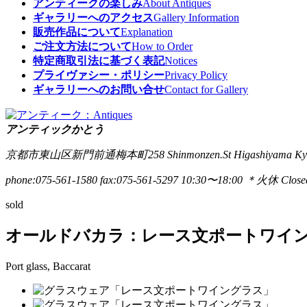
アンティークの楽しみ
About Antiques
ギャラリーへのアクセス
Gallery Information
販売作品について
Explanation
ご注文方法について
How to Order
特定商取引法に基づく表記
Notices
プライヴァシー・ポリシー
Privacy Policy
ギャラリーへのお問い合せ
Contact for Gallery
アンティックかとう
京都市東山区新門前通梅本町258
Shinmonzen.St Higashiyama Ky
phone:075-561-1580
fax:075-561-5297
10:30〜18:00 ＊火休 Closed
sold
オールドバカラ：レース文ポートワイ
Port glass, Baccarat