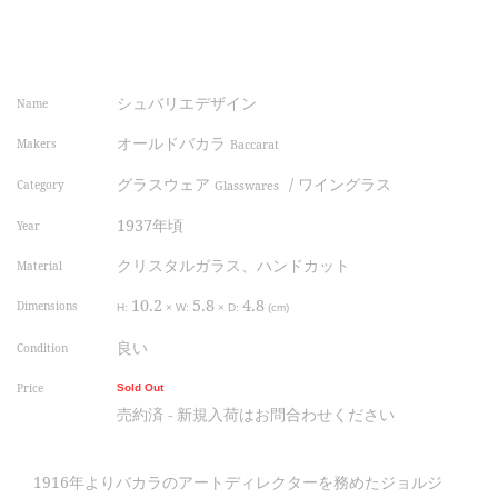
シュバリエデザイン
Name
オールドバカラ
Makers
Baccarat
グラスウェア
/
ワイングラス
Category
Glasswares
1937年頃
Year
クリスタルガラス、ハンドカット
Material
10.2
5.8
4.8
Dimensions
H:
×
W:
×
D:
(cm)
良い
Condition
Price
Sold Out
売約済 - 新規入荷はお問合わせください
1916年よりバカラのアートディレクターを務めたジョルジ