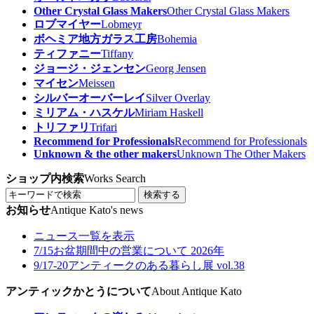
Other Crystal Glass Makers
Other Crystal Glass Makers
ロブマイヤー
Lobmeyr
ボヘミア地方ガラス工房
Bohemia
ティファニー
Tiffany
ジョージ・ジェンセン
Georg Jensen
マイセン
Meissen
シルバーオーバーレイ
Silver Overlay
ミリアム・ハスケル
Miriam Haskell
トリファリ
Trifari
Recommend for Professionals
Recommend for Professionals
Unknown & the other makers
Unknown The Other Makers
ショップ内検索
Works Search
検索する
お知らせ
Antique Kato's news
ニュース一覧を表示
7/15
お盆期間中の営業について 2026年
9/17-20
アンティークのある暮らし展 vol.38
アンティックかとうについて
About Antique Kato