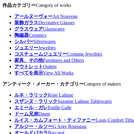
作品カテゴリー
Category of works
アールヌーヴォー
Art Nouveau
装飾ガラス
Decorative Glasses
グラスウェア
Glasswares
陶磁器
Ceramics
シルバー
Silverwares
ジュエリー
Jewelries
コスチュームジュエリー
Costume Jewelries
家具、その他
Furnitures and Others
アウトレット
Outlets
すべてを表示
View All Works
アンティーク・メーカー・カテゴリー
Category of makers
ルネ・ラリック
Rene Lalique
スザンヌ・ラリック
Suzanne Lalique Tablewares
エミール・ガレ
Emille Galle
ドーム兄弟
Daum
ルイス・カムフォート・ティファニー
Louis Comfort Tiff
アルジー・ルソー
G Argy Rousseau
オールドバカラ
Baccarat