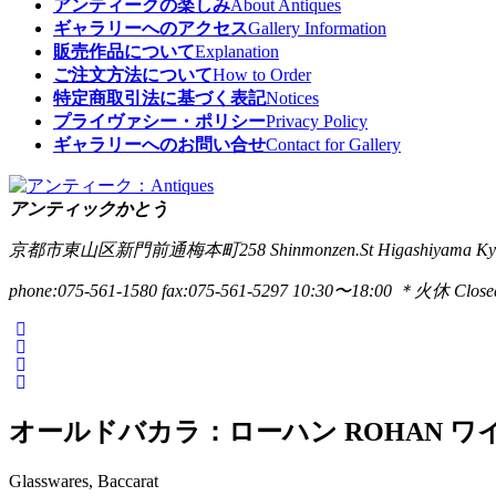
アンティークの楽しみ
About Antiques
ギャラリーへのアクセス
Gallery Information
販売作品について
Explanation
ご注文方法について
How to Order
特定商取引法に基づく表記
Notices
プライヴァシー・ポリシー
Privacy Policy
ギャラリーへのお問い合せ
Contact for Gallery
アンティックかとう
京都市東山区新門前通梅本町258
Shinmonzen.St Higashiyama Ky
phone:075-561-1580
fax:075-561-5297
10:30〜18:00 ＊火休 Closed
オールドバカラ：ローハン ROHAN ワイ
Glasswares, Baccarat