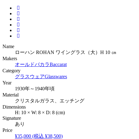
Name
ローハン ROHAN ワイングラス（大）H 10 ㎝
Makers
オールドバカラ
Baccarat
Category
グラスウェア
Glasswares
Year
1930年～1940年頃
Material
クリスタルガラス、エッチング
Dimensions
H:
10
×
W:
8
×
D:
8
(cm)
Signature
あり
Price
¥35,000
(税込 ¥38,500)