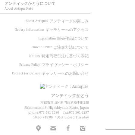
アンティックかとうについて
About Antique Kato
アンティークの楽しみ
About Antiques
ギャラリーへのアクセス
Gallery Information
販売作品について
Explanation
ご注文方法について
How to Order
特定商取引法に基づく表記
Notices
プライヴァシー・ポリシー
Privacy Policy
ギャラリーへのお問い合せ
Contact for Gallery
アンティックかとう
京都市東山区新門前通梅本町258
Shinmonzen.St Higashiyama Kyoto, Japan
phone:075-561-1580
fax:075-561-5297
10:30〜18:00 ＊火休 Closed Tuesday