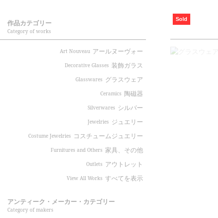
Sold
作品カテゴリー
Category of works
アールヌーヴォー
Art Nouveau
装飾ガラス
Decorative Glasses
グラスウェア
Glasswares
陶磁器
Ceramics
シルバー
Silverwares
ジュエリー
Jewelries
コスチュームジュエリー
Costume Jewelries
家具、その他
Furnitures and Others
アウトレット
Outlets
すべてを表示
View All Works
アンティーク・メーカー・カテゴリー
Category of makers