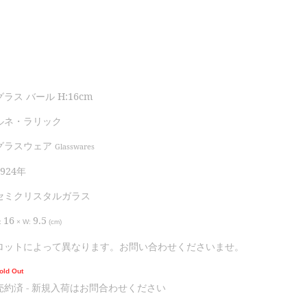
グラス バール H:16cm
ルネ・ラリック
グラスウェア
Glasswares
1924年
セミクリスタルガラス
16
9.5
:
×
W:
(cm)
ロットによって異なります。お問い合わせくださいませ。
old Out
売約済 - 新規入荷はお問合わせください