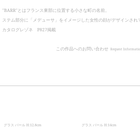
''BARR''とはフランス東部に位置する小さな町の名前。
ステム部分に「メデューサ」をイメージした女性の顔がデザインされ
カタログレゾネ P827掲載
この作品へのお問い合わせ
Request Informati
グラス バール H:12.8cm
グラス バール H:14cm