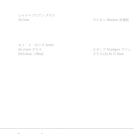
シャトーブリアン グラス
10.5cm
マリオン Marion 冷酒杯
セメ・ド・ローズ Seme
de roses グラス
エタンプ Etampes ワイン
H10.8cm（70ml）
グラス(大) H 17.8cm