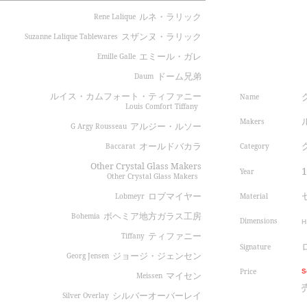
ルネ・ラリック
Rene Lalique
スザンヌ・ラリック
Suzanne Lalique Tablewares
エミール・ガレ
Emille Galle
ドーム兄弟
Daum
ルイス・カムフォート・ティファニー
Name
Louis Comfort Tiffany
Makers
アルジー・ルソー
G Argy Rousseau
オールドバカラ
Category
Baccarat
Other Crystal Glass Makers
Year
Other Crystal Glass Makers
ロブマイヤー
Material
Lobmeyr
ボヘミア地方ガラス工房
Bohemia
Dimensions
H
ティファニー
Tiffany
Signature
ジョージ・ジェンセン
Georg Jensen
Price
S
マイセン
Meissen
シルバーオーバーレイ
Silver Overlay