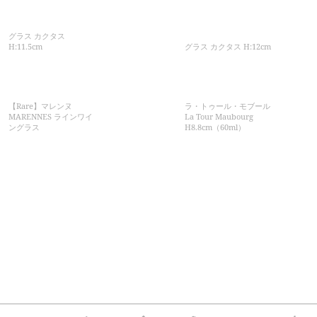
グラス カクタス
H:11.5cm
グラス カクタス H:12cm
【Rare】マレンヌ
ラ・トゥール・モブール
MARENNES ラインワイ
La Tour Maubourg
ングラス
H8.8cm（60ml）