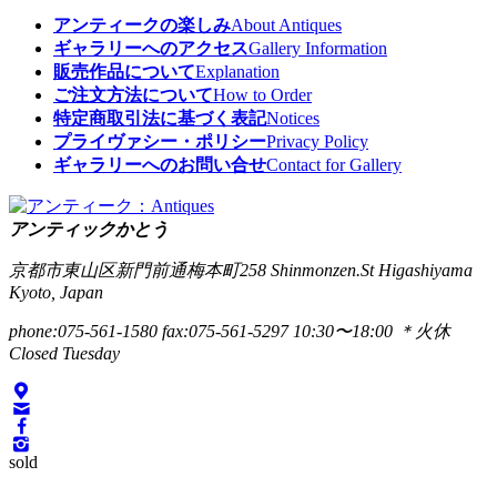
アンティークの楽しみ
About Antiques
ギャラリーへのアクセス
Gallery Information
販売作品について
Explanation
ご注文方法について
How to Order
特定商取引法に基づく表記
Notices
プライヴァシー・ポリシー
Privacy Policy
ギャラリーへのお問い合せ
Contact for Gallery
アンティックかとう
京都市東山区新門前通梅本町258
Shinmonzen.St Higashiyama
Kyoto, Japan
phone:075-561-1580
fax:075-561-5297
10:30〜18:00 ＊火休
Closed Tuesday
sold