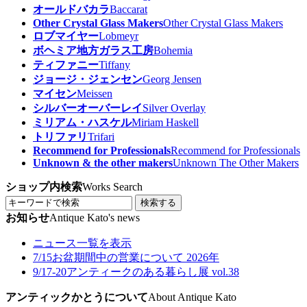
オールドバカラ
Baccarat
Other Crystal Glass Makers
Other Crystal Glass Makers
ロブマイヤー
Lobmeyr
ボヘミア地方ガラス工房
Bohemia
ティファニー
Tiffany
ジョージ・ジェンセン
Georg Jensen
マイセン
Meissen
シルバーオーバーレイ
Silver Overlay
ミリアム・ハスケル
Miriam Haskell
トリファリ
Trifari
Recommend for Professionals
Recommend for Professionals
Unknown & the other makers
Unknown The Other Makers
ショップ内検索
Works Search
検索する
お知らせ
Antique Kato's news
ニュース一覧を表示
7/15
お盆期間中の営業について 2026年
9/17-20
アンティークのある暮らし展 vol.38
アンティックかとうについて
About Antique Kato