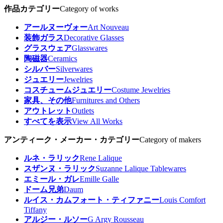
作品カテゴリー
Category of works
アールヌーヴォー
Art Nouveau
装飾ガラス
Decorative Glasses
グラスウェア
Glasswares
陶磁器
Ceramics
シルバー
Silverwares
ジュエリー
Jewelries
コスチュームジュエリー
Costume Jewelries
家具、その他
Furnitures and Others
アウトレット
Outlets
すべてを表示
View All Works
アンティーク・メーカー・カテゴリー
Category of makers
ルネ・ラリック
Rene Lalique
スザンヌ・ラリック
Suzanne Lalique Tablewares
エミール・ガレ
Emille Galle
ドーム兄弟
Daum
ルイス・カムフォート・ティファニー
Louis Comfort
Tiffany
アルジー・ルソー
G Argy Rousseau