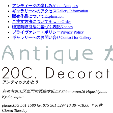
アンティークの楽しみ
About Antiques
ギャラリーへのアクセス
Gallery Information
販売作品について
Explanation
ご注文方法について
How to Order
特定商取引法に基づく表記
Notices
プライヴァシー・ポリシー
Privacy Policy
ギャラリーへのお問い合せ
Contact for Gallery
アンティックかとう
京都市東山区新門前通梅本町258
Shinmonzen.St Higashiyama
Kyoto, Japan
phone:075-561-1580
fax:075-561-5297
10:30〜18:00 ＊火休
Closed Tuesday