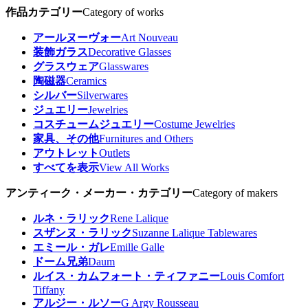
作品カテゴリー
Category of works
アールヌーヴォー
Art Nouveau
装飾ガラス
Decorative Glasses
グラスウェア
Glasswares
陶磁器
Ceramics
シルバー
Silverwares
ジュエリー
Jewelries
コスチュームジュエリー
Costume Jewelries
家具、その他
Furnitures and Others
アウトレット
Outlets
すべてを表示
View All Works
アンティーク・メーカー・カテゴリー
Category of makers
ルネ・ラリック
Rene Lalique
スザンヌ・ラリック
Suzanne Lalique Tablewares
エミール・ガレ
Emille Galle
ドーム兄弟
Daum
ルイス・カムフォート・ティファニー
Louis Comfort
Tiffany
アルジー・ルソー
G Argy Rousseau