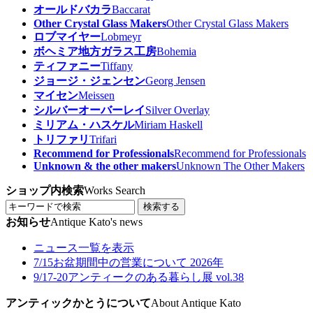
オールドバカラ
Baccarat
Other Crystal Glass Makers
Other Crystal Glass Makers
ロブマイヤー
Lobmeyr
ボヘミア地方ガラス工房
Bohemia
ティファニー
Tiffany
ジョージ・ジェンセン
Georg Jensen
マイセン
Meissen
シルバーオーバーレイ
Silver Overlay
ミリアム・ハスケル
Miriam Haskell
トリファリ
Trifari
Recommend for Professionals
Recommend for Professionals
Unknown & the other makers
Unknown The Other Makers
ショップ内検索
Works Search
検索する
お知らせ
Antique Kato's news
ニュース一覧を表示
7/15
お盆期間中の営業について 2026年
9/17-20
アンティークのある暮らし展 vol.38
アンティックかとうについて
About Antique Kato