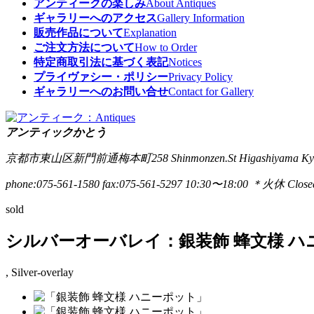
アンティークの楽しみ
About Antiques
ギャラリーへのアクセス
Gallery Information
販売作品について
Explanation
ご注文方法について
How to Order
特定商取引法に基づく表記
Notices
プライヴァシー・ポリシー
Privacy Policy
ギャラリーへのお問い合せ
Contact for Gallery
アンティックかとう
京都市東山区新門前通梅本町258
Shinmonzen.St Higashiyama Ky
phone:075-561-1580
fax:075-561-5297
10:30〜18:00 ＊火休 Closed
sold
シルバーオーバレイ：銀装飾 蜂文様 ハ
, Silver-overlay