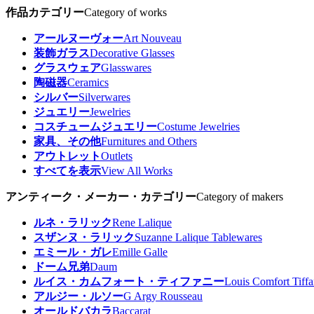
作品カテゴリー
Category of works
アールヌーヴォー
Art Nouveau
装飾ガラス
Decorative Glasses
グラスウェア
Glasswares
陶磁器
Ceramics
シルバー
Silverwares
ジュエリー
Jewelries
コスチュームジュエリー
Costume Jewelries
家具、その他
Furnitures and Others
アウトレット
Outlets
すべてを表示
View All Works
アンティーク・メーカー・カテゴリー
Category of makers
ルネ・ラリック
Rene Lalique
スザンヌ・ラリック
Suzanne Lalique Tablewares
エミール・ガレ
Emille Galle
ドーム兄弟
Daum
ルイス・カムフォート・ティファニー
Louis Comfort Tiff
アルジー・ルソー
G Argy Rousseau
オールドバカラ
Baccarat