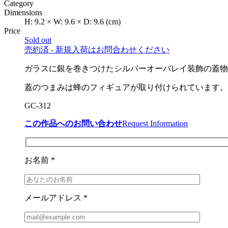
Category
Dimensions
H:
9.2
×
W:
9.6
×
D:
9.6
(cm)
Price
Sold out
売約済 - 新規入荷はお問合わせください
ガラスに銀を巻きつけたシルバーオーバレイ装飾の蓋物
蓋のつまみは蜂のフィギュアが取り付けられています。
GC-312
この作品へのお問い合わせ
Request Information
お名前 *
メールアドレス *