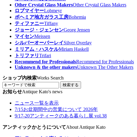
Other Crystal Glass Makers
Other Crystal Glass Makers
ロブマイヤー
Lobmeyr
ボヘミア地方ガラス工房
Bohemia
ティファニー
Tiffany
ジョージ・ジェンセン
Georg Jensen
マイセン
Meissen
シルバーオーバーレイ
Silver Overlay
ミリアム・ハスケル
Miriam Haskell
トリファリ
Trifari
Recommend for Professionals
Recommend for Professionals
Unknown & the other makers
Unknown The Other Makers
ショップ内検索
Works Search
検索する
お知らせ
Antique Kato's news
ニュース一覧を表示
7/15
お盆期間中の営業について 2026年
9/17-20
アンティークのある暮らし展 vol.38
アンティックかとうについて
About Antique Kato