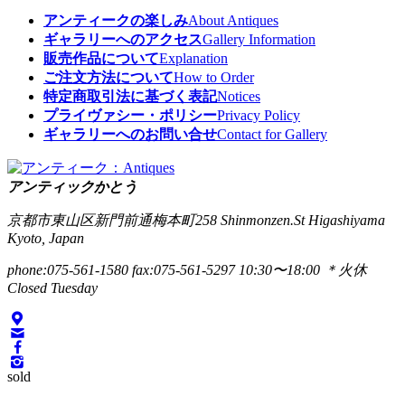
アンティークの楽しみ
About Antiques
ギャラリーへのアクセス
Gallery Information
販売作品について
Explanation
ご注文方法について
How to Order
特定商取引法に基づく表記
Notices
プライヴァシー・ポリシー
Privacy Policy
ギャラリーへのお問い合せ
Contact for Gallery
アンティックかとう
京都市東山区新門前通梅本町258
Shinmonzen.St Higashiyama
Kyoto, Japan
phone:075-561-1580
fax:075-561-5297
10:30〜18:00 ＊火休
Closed Tuesday
sold