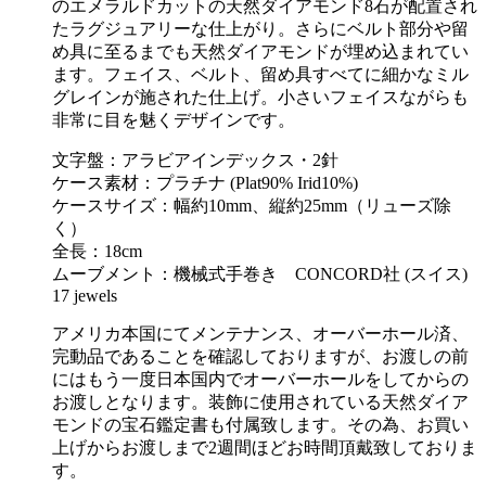
のエメラルドカットの天然ダイアモンド8石が配置され
たラグジュアリーな仕上がり。さらにベルト部分や留
め具に至るまでも天然ダイアモンドが埋め込まれてい
ます。フェイス、ベルト、留め具すべてに細かなミル
グレインが施された仕上げ。小さいフェイスながらも
非常に目を魅くデザインです。
文字盤：アラビアインデックス・2針
ケース素材：プラチナ (Plat90% Irid10%)
ケースサイズ：幅約10mm、縦約25mm（リューズ除
く）
全長：18cm
ムーブメント：機械式手巻き CONCORD社 (スイス)
17 jewels
アメリカ本国にてメンテナンス、オーバーホール済、
完動品であることを確認しておりますが、お渡しの前
にはもう一度日本国内でオーバーホールをしてからの
お渡しとなります。装飾に使用されている天然ダイア
モンドの宝石鑑定書も付属致します。その為、お買い
上げからお渡しまで2週間ほどお時間頂戴致しておりま
す。