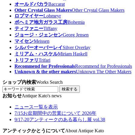
オールドバカラ
Baccarat
Other Crystal Glass Makers
Other Crystal Glass Makers
ロブマイヤー
Lobmeyr
ボヘミア地方ガラス工房
Bohemia
ティファニー
Tiffany
ジョージ・ジェンセン
Georg Jensen
マイセン
Meissen
シルバーオーバーレイ
Silver Overlay
ミリアム・ハスケル
Miriam Haskell
トリファリ
Trifari
Recommend for Professionals
Recommend for Professionals
Unknown & the other makers
Unknown The Other Makers
ショップ内検索
Works Search
検索する
お知らせ
Antique Kato's news
ニュース一覧を表示
7/15
お盆期間中の営業について 2026年
9/17-20
アンティークのある暮らし展 vol.38
アンティックかとうについて
About Antique Kato