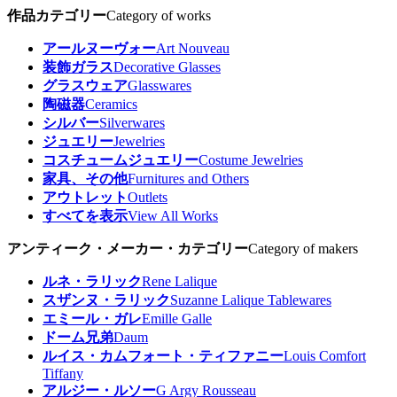
作品カテゴリー
Category of works
アールヌーヴォー
Art Nouveau
装飾ガラス
Decorative Glasses
グラスウェア
Glasswares
陶磁器
Ceramics
シルバー
Silverwares
ジュエリー
Jewelries
コスチュームジュエリー
Costume Jewelries
家具、その他
Furnitures and Others
アウトレット
Outlets
すべてを表示
View All Works
アンティーク・メーカー・カテゴリー
Category of makers
ルネ・ラリック
Rene Lalique
スザンヌ・ラリック
Suzanne Lalique Tablewares
エミール・ガレ
Emille Galle
ドーム兄弟
Daum
ルイス・カムフォート・ティファニー
Louis Comfort
Tiffany
アルジー・ルソー
G Argy Rousseau