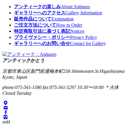
アンティークの楽しみ
About Antiques
ギャラリーへのアクセス
Gallery Information
販売作品について
Explanation
ご注文方法について
How to Order
特定商取引法に基づく表記
Notices
プライヴァシー・ポリシー
Privacy Policy
ギャラリーへのお問い合せ
Contact for Gallery
アンティックかとう
京都市東山区新門前通梅本町258
Shinmonzen.St Higashiyama
Kyoto, Japan
phone:075-561-1580
fax:075-561-5297
10:30〜18:00 ＊火休
Closed Tuesday
sold