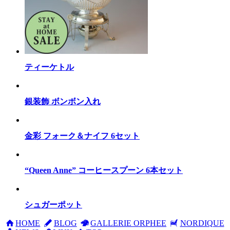
ティーケトル
銀装飾 ボンボン入れ
金彩 フォーク＆ナイフ 6セット
“Queen Anne” コーヒースプーン 6本セット
シュガーポット
HOME
BLOG
GALLERIE ORPHEE
NORDIQUE