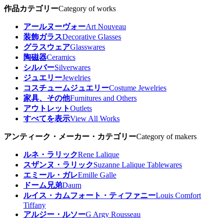
作品カテゴリー
Category of works
アールヌーヴォー
Art Nouveau
装飾ガラス
Decorative Glasses
グラスウェア
Glasswares
陶磁器
Ceramics
シルバー
Silverwares
ジュエリー
Jewelries
コスチュームジュエリー
Costume Jewelries
家具、その他
Furnitures and Others
アウトレット
Outlets
すべてを表示
View All Works
アンティーク・メーカー・カテゴリー
Category of makers
ルネ・ラリック
Rene Lalique
スザンヌ・ラリック
Suzanne Lalique Tablewares
エミール・ガレ
Emille Galle
ドーム兄弟
Daum
ルイス・カムフォート・ティファニー
Louis Comfort
Tiffany
アルジー・ルソー
G Argy Rousseau