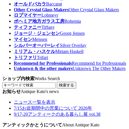
オールドバカラ
Baccarat
Other Crystal Glass Makers
Other Crystal Glass Makers
ロブマイヤー
Lobmeyr
ボヘミア地方ガラス工房
Bohemia
ティファニー
Tiffany
ジョージ・ジェンセン
Georg Jensen
マイセン
Meissen
シルバーオーバーレイ
Silver Overlay
ミリアム・ハスケル
Miriam Haskell
トリファリ
Trifari
Recommend for Professionals
Recommend for Professionals
Unknown & the other makers
Unknown The Other Makers
ショップ内検索
Works Search
検索する
お知らせ
Antique Kato's news
ニュース一覧を表示
7/15
お盆期間中の営業について 2026年
9/17-20
アンティークのある暮らし展 vol.38
アンティックかとうについて
About Antique Kato