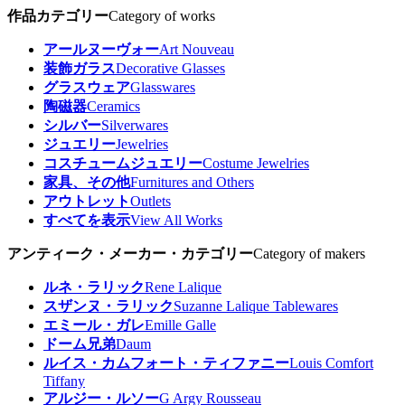
作品カテゴリー
Category of works
アールヌーヴォー
Art Nouveau
装飾ガラス
Decorative Glasses
グラスウェア
Glasswares
陶磁器
Ceramics
シルバー
Silverwares
ジュエリー
Jewelries
コスチュームジュエリー
Costume Jewelries
家具、その他
Furnitures and Others
アウトレット
Outlets
すべてを表示
View All Works
アンティーク・メーカー・カテゴリー
Category of makers
ルネ・ラリック
Rene Lalique
スザンヌ・ラリック
Suzanne Lalique Tablewares
エミール・ガレ
Emille Galle
ドーム兄弟
Daum
ルイス・カムフォート・ティファニー
Louis Comfort
Tiffany
アルジー・ルソー
G Argy Rousseau