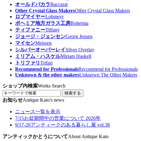
オールドバカラ
Baccarat
Other Crystal Glass Makers
Other Crystal Glass Makers
ロブマイヤー
Lobmeyr
ボヘミア地方ガラス工房
Bohemia
ティファニー
Tiffany
ジョージ・ジェンセン
Georg Jensen
マイセン
Meissen
シルバーオーバーレイ
Silver Overlay
ミリアム・ハスケル
Miriam Haskell
トリファリ
Trifari
Recommend for Professionals
Recommend for Professionals
Unknown & the other makers
Unknown The Other Makers
ショップ内検索
Works Search
検索する
お知らせ
Antique Kato's news
ニュース一覧を表示
7/15
お盆期間中の営業について 2026年
9/17-20
アンティークのある暮らし展 vol.38
アンティックかとうについて
About Antique Kato