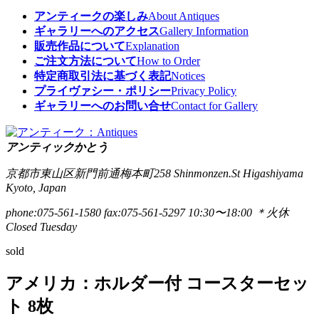
アンティークの楽しみ
About Antiques
ギャラリーへのアクセス
Gallery Information
販売作品について
Explanation
ご注文方法について
How to Order
特定商取引法に基づく表記
Notices
プライヴァシー・ポリシー
Privacy Policy
ギャラリーへのお問い合せ
Contact for Gallery
アンティックかとう
京都市東山区新門前通梅本町258
Shinmonzen.St Higashiyama
Kyoto, Japan
phone:075-561-1580
fax:075-561-5297
10:30〜18:00 ＊火休
Closed Tuesday
sold
アメリカ：ホルダー付 コースターセッ
ト 8枚