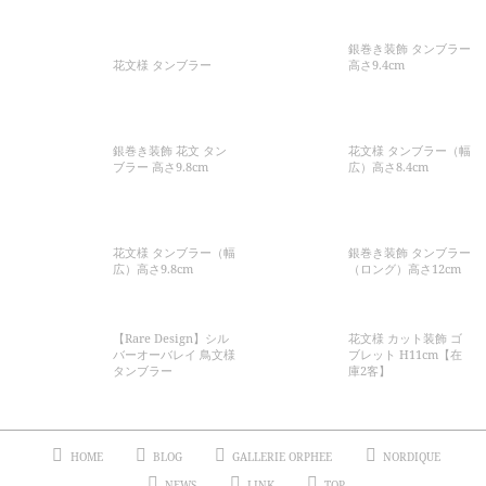
銀巻き装飾 タンブラー
花文様 タンブラー
高さ9.4cm
銀巻き装飾 花文 タン
花文様 タンブラー（幅
ブラー 高さ9.8cm
広）高さ8.4cm
花文様 タンブラー（幅
銀巻き装飾 タンブラー
広）高さ9.8cm
（ロング）高さ12cm
【Rare Design】シル
花文様 カット装飾 ゴ
バーオーバレイ 鳥文様
ブレット H11cm【在
タンブラー
庫2客】
HOME
BLOG
GALLERIE ORPHEE
NORDIQUE
NEWS
LINK
TOP