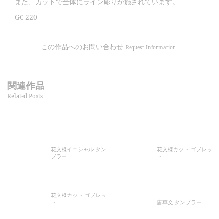
また、カットで全体にライン彫りが施されています。
GC-220
この作品へのお問い合わせ
Request Information
関連作品
Related Posts
花文様イニシャル タン
花文様カット ゴブレッ
ブラー
ト
花文様カット ゴブレッ
ト
唐草文 タンブラー