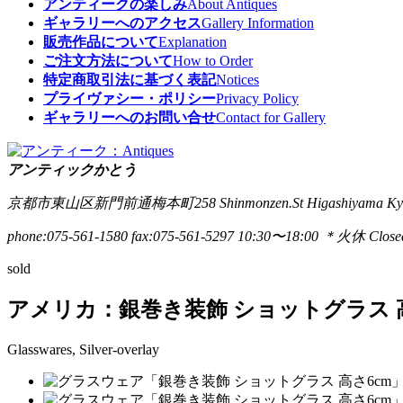
アンティークの楽しみ
About Antiques
ギャラリーへのアクセス
Gallery Information
販売作品について
Explanation
ご注文方法について
How to Order
特定商取引法に基づく表記
Notices
プライヴァシー・ポリシー
Privacy Policy
ギャラリーへのお問い合せ
Contact for Gallery
アンティックかとう
京都市東山区新門前通梅本町258
Shinmonzen.St Higashiyama Ky
phone:075-561-1580
fax:075-561-5297
10:30〜18:00 ＊火休 Closed
sold
アメリカ：銀巻き装飾 ショットグラス 高
Glasswares, Silver-overlay