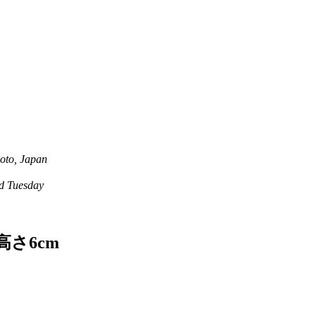
oto, Japan
 Tuesday
さ6cm