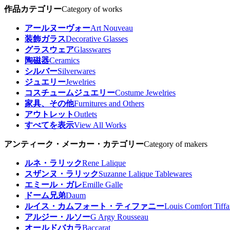
作品カテゴリー
Category of works
アールヌーヴォー
Art Nouveau
装飾ガラス
Decorative Glasses
グラスウェア
Glasswares
陶磁器
Ceramics
シルバー
Silverwares
ジュエリー
Jewelries
コスチュームジュエリー
Costume Jewelries
家具、その他
Furnitures and Others
アウトレット
Outlets
すべてを表示
View All Works
アンティーク・メーカー・カテゴリー
Category of makers
ルネ・ラリック
Rene Lalique
スザンヌ・ラリック
Suzanne Lalique Tablewares
エミール・ガレ
Emille Galle
ドーム兄弟
Daum
ルイス・カムフォート・ティファニー
Louis Comfort Tiff
アルジー・ルソー
G Argy Rousseau
オールドバカラ
Baccarat