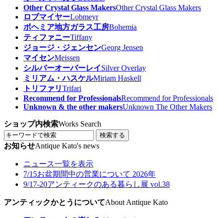
Other Crystal Glass Makers
Other Crystal Glass Makers
ロブマイヤー
Lobmeyr
ボヘミア地方ガラス工房
Bohemia
ティファニー
Tiffany
ジョージ・ジェンセン
Georg Jensen
マイセン
Meissen
シルバーオーバーレイ
Silver Overlay
ミリアム・ハスケル
Miriam Haskell
トリファリ
Trifari
Recommend for Professionals
Recommend for Professionals
Unknown & the other makers
Unknown The Other Makers
ショップ内検索
Works Search
検索する
お知らせ
Antique Kato's news
ニュース一覧を表示
7/15
お盆期間中の営業について 2026年
9/17-20
アンティークのある暮らし展 vol.38
アンティックかとうについて
About Antique Kato