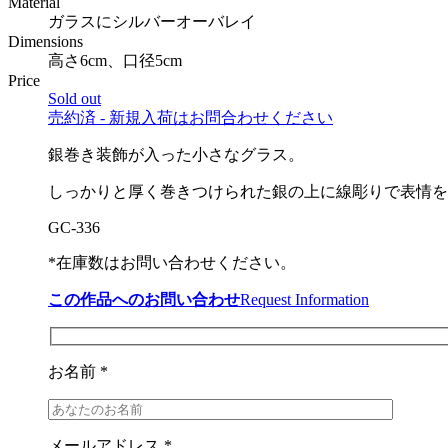
Material
ガラスにシルバーオーバレイ
Dimensions
高さ6cm、口径5cm
Price
Sold out
売約済 - 新規入荷はお問合わせください
銀巻き装飾が入った小さなグラス。
しっかりと厚く巻きつけられた銀の上に線彫りで表情を
GC-336
*在庫数はお問い合わせください。
この作品へのお問い合わせ
Request Information
お名前 *
メールアドレス *