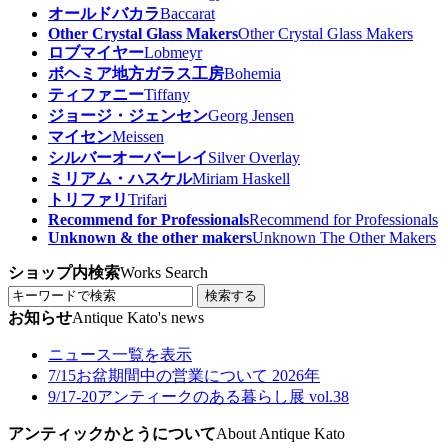
オールドバカラ
Baccarat
Other Crystal Glass Makers
Other Crystal Glass Makers
ロブマイヤー
Lobmeyr
ボヘミア地方ガラス工房
Bohemia
ティファニー
Tiffany
ジョージ・ジェンセン
Georg Jensen
マイセン
Meissen
シルバーオーバーレイ
Silver Overlay
ミリアム・ハスケル
Miriam Haskell
トリファリ
Trifari
Recommend for Professionals
Recommend for Professionals
Unknown & the other makers
Unknown The Other Makers
ショップ内検索
Works Search
検索する
お知らせ
Antique Kato's news
ニュース一覧を表示
7/15
お盆期間中の営業について 2026年
9/17-20
アンティークのある暮らし展 vol.38
アンティックかとうについて
About Antique Kato