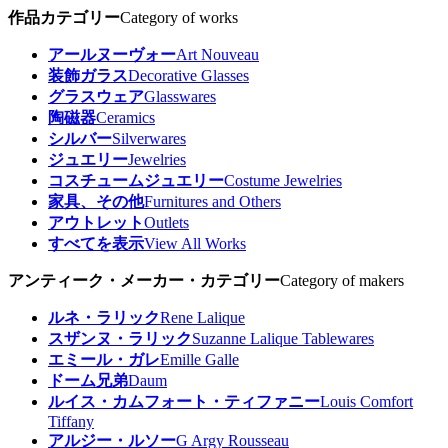
作品カテゴリー
Category of works
アールヌーヴォー
Art Nouveau
装飾ガラス
Decorative Glasses
グラスウェア
Glasswares
陶磁器
Ceramics
シルバー
Silverwares
ジュエリー
Jewelries
コスチュームジュエリー
Costume Jewelries
家具、その他
Furnitures and Others
アウトレット
Outlets
すべてを表示
View All Works
アンティーク・メーカー・カテゴリー
Category of makers
ルネ・ラリック
Rene Lalique
スザンヌ・ラリック
Suzanne Lalique Tablewares
エミール・ガレ
Emille Galle
ドーム兄弟
Daum
ルイス・カムフォート・ティファニー
Louis Comfort
Tiffany
アルジー・ルソー
G Argy Rousseau