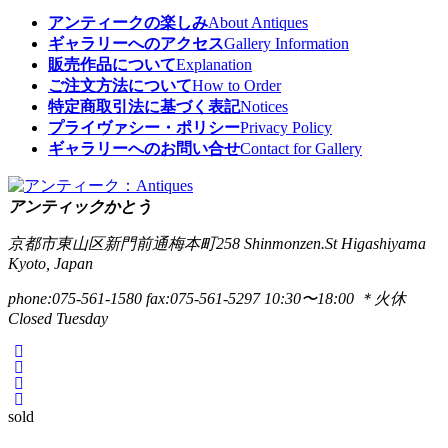
アンティークの楽しみ
About Antiques
ギャラリーへのアクセス
Gallery Information
販売作品について
Explanation
ご注文方法について
How to Order
特定商取引法に基づく表記
Notices
プライヴァシー・ポリシー
Privacy Policy
ギャラリーへのお問い合せ
Contact for Gallery
アンティックかとう
京都市東山区新門前通梅本町258
Shinmonzen.St Higashiyama
Kyoto, Japan
phone:075-561-1580
fax:075-561-5297
10:30〜18:00 ＊火休
Closed Tuesday
sold