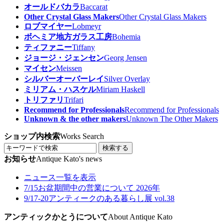
オールドバカラ
Baccarat
Other Crystal Glass Makers
Other Crystal Glass Makers
ロブマイヤー
Lobmeyr
ボヘミア地方ガラス工房
Bohemia
ティファニー
Tiffany
ジョージ・ジェンセン
Georg Jensen
マイセン
Meissen
シルバーオーバーレイ
Silver Overlay
ミリアム・ハスケル
Miriam Haskell
トリファリ
Trifari
Recommend for Professionals
Recommend for Professionals
Unknown & the other makers
Unknown The Other Makers
ショップ内検索
Works Search
検索する
お知らせ
Antique Kato's news
ニュース一覧を表示
7/15
お盆期間中の営業について 2026年
9/17-20
アンティークのある暮らし展 vol.38
アンティックかとうについて
About Antique Kato