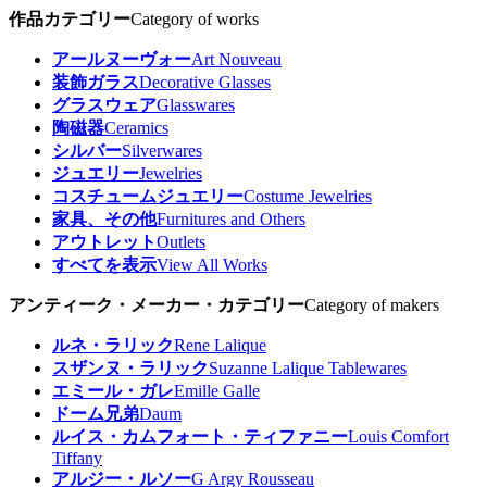
作品カテゴリー
Category of works
アールヌーヴォー
Art Nouveau
装飾ガラス
Decorative Glasses
グラスウェア
Glasswares
陶磁器
Ceramics
シルバー
Silverwares
ジュエリー
Jewelries
コスチュームジュエリー
Costume Jewelries
家具、その他
Furnitures and Others
アウトレット
Outlets
すべてを表示
View All Works
アンティーク・メーカー・カテゴリー
Category of makers
ルネ・ラリック
Rene Lalique
スザンヌ・ラリック
Suzanne Lalique Tablewares
エミール・ガレ
Emille Galle
ドーム兄弟
Daum
ルイス・カムフォート・ティファニー
Louis Comfort
Tiffany
アルジー・ルソー
G Argy Rousseau