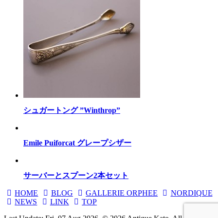
シュガートング ”Winthrop”
Emile Puiforcat グレープシザー
サーバーとスプーン2本セット
HOME
BLOG
GALLERIE ORPHEE
NORDIQUE
NEWS
LINK
TOP