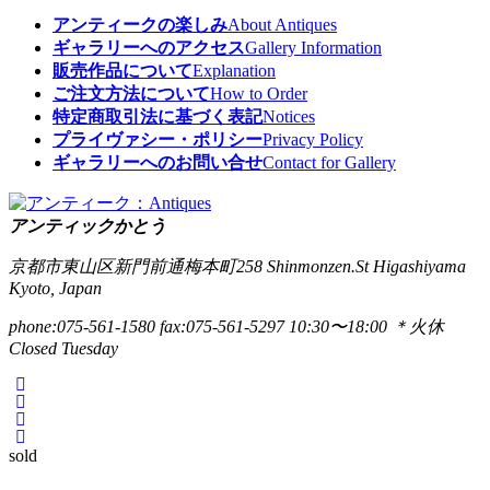
アンティークの楽しみ
About Antiques
ギャラリーへのアクセス
Gallery Information
販売作品について
Explanation
ご注文方法について
How to Order
特定商取引法に基づく表記
Notices
プライヴァシー・ポリシー
Privacy Policy
ギャラリーへのお問い合せ
Contact for Gallery
アンティックかとう
京都市東山区新門前通梅本町258
Shinmonzen.St Higashiyama
Kyoto, Japan
phone:075-561-1580
fax:075-561-5297
10:30〜18:00 ＊火休
Closed Tuesday
sold