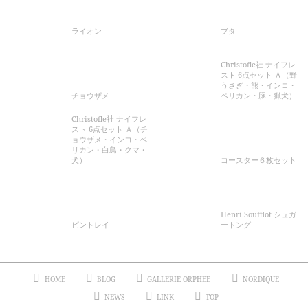
ライオン
ブタ
Christofle社 ナイフレ
スト 6点セット Ａ（野
うさぎ・熊・インコ・
チョウザメ
ペリカン・豚・猟犬）
Christofle社 ナイフレ
スト 6点セット Ａ（チ
ョウザメ・インコ・ペ
リカン・白鳥・クマ・
犬）
コースター６枚セット
Henri Soufflot シュガ
ピントレイ
ートング
HOME
BLOG
GALLERIE ORPHEE
NORDIQUE
NEWS
LINK
TOP