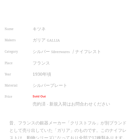
キツネ
Name
ガリア
Makers
GALLIA
シルバー
/
ナイフレスト
Category
Silverwares
フランス
Place
1930年頃
Year
シルバープレート
Material
Price
Sold Out
売約済 - 新規入荷はお問合わせください
昔、フランスの銀器メーカー「クリストフル」が別ブランド
として売り出していた「ガリア」のものです。このナイフレ
ストは、動物シリーズになっており全部で12種類あります。