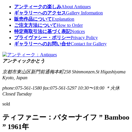
アンティークの楽しみ
About Antiques
ギャラリーへのアクセス
Gallery Information
販売作品について
Explanation
ご注文方法について
How to Order
特定商取引法に基づく表記
Notices
プライヴァシー・ポリシー
Privacy Policy
ギャラリーへのお問い合せ
Contact for Gallery
アンティックかとう
京都市東山区新門前通梅本町258
Shinmonzen.St Higashiyama
Kyoto, Japan
phone:075-561-1580
fax:075-561-5297
10:30〜18:00 ＊火休
Closed Tuesday
sold
ティファニー：バターナイフ ” Bamboo
” 1961年