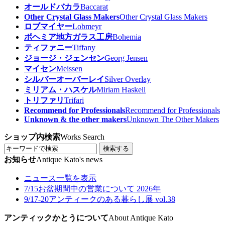
オールドバカラ
Baccarat
Other Crystal Glass Makers
Other Crystal Glass Makers
ロブマイヤー
Lobmeyr
ボヘミア地方ガラス工房
Bohemia
ティファニー
Tiffany
ジョージ・ジェンセン
Georg Jensen
マイセン
Meissen
シルバーオーバーレイ
Silver Overlay
ミリアム・ハスケル
Miriam Haskell
トリファリ
Trifari
Recommend for Professionals
Recommend for Professionals
Unknown & the other makers
Unknown The Other Makers
ショップ内検索
Works Search
検索する
お知らせ
Antique Kato's news
ニュース一覧を表示
7/15
お盆期間中の営業について 2026年
9/17-20
アンティークのある暮らし展 vol.38
アンティックかとうについて
About Antique Kato