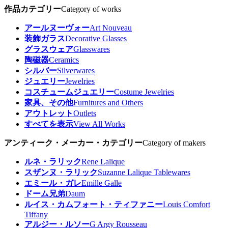
作品カテゴリー
Category of works
アールヌーヴォー
Art Nouveau
装飾ガラス
Decorative Glasses
グラスウェア
Glasswares
陶磁器
Ceramics
シルバー
Silverwares
ジュエリー
Jewelries
コスチュームジュエリー
Costume Jewelries
家具、その他
Furnitures and Others
アウトレット
Outlets
すべてを表示
View All Works
アンティーク・メーカー・カテゴリー
Category of makers
ルネ・ラリック
Rene Lalique
スザンヌ・ラリック
Suzanne Lalique Tablewares
エミール・ガレ
Emille Galle
ドーム兄弟
Daum
ルイス・カムフォート・ティファニー
Louis Comfort
Tiffany
アルジー・ルソー
G Argy Rousseau